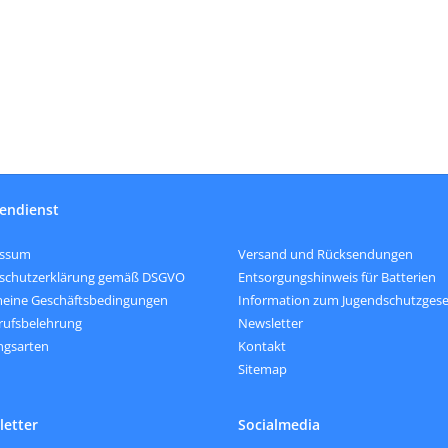
endienst
Versand und Rücksendungen
essum
Entsorgungshinweis für Batterien
schutzerklärung gemäß DSGVO
Information zum Jugendschutzgese
meine Geschäftsbedingungen
Newsletter
rufsbelehrung
Kontakt
ngsarten
Sitemap
etter
Socialmedia