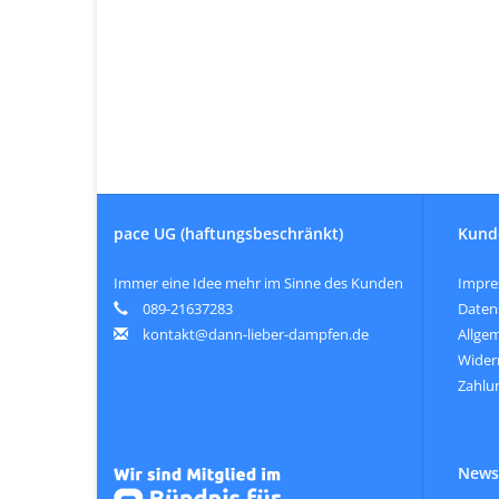
pace UG (haftungsbeschränkt)
Kund
Immer eine Idee mehr im Sinne des Kunden
Impr
089-21637283
Daten
kontakt@dann-lieber-dampfen.de
Allge
Wider
Zahlu
Newsl