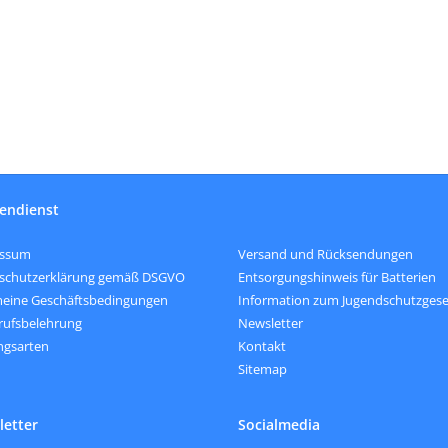
endienst
Versand und Rücksendungen
essum
Entsorgungshinweis für Batterien
schutzerklärung gemäß DSGVO
Information zum Jugendschutzgese
meine Geschäftsbedingungen
Newsletter
rufsbelehrung
Kontakt
ngsarten
Sitemap
etter
Socialmedia