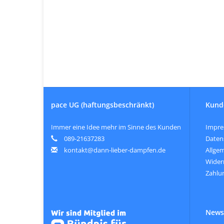
pace UG (haftungsbeschränkt)
Kund
Immer eine Idee mehr im Sinne des Kunden
Impr
089-21637283
Daten
kontakt@dann-lieber-dampfen.de
Allge
Wider
Zahlu
Newsl