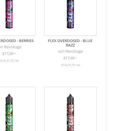
ERDOSED - BERRIES
FLEX OVERDOSED - BLUE
RAZZ
on Revoltage
von Revoltage
€17,49
*
€17,49
*
10 ml, €1,75 / ml
10 ml, €1,75 / ml