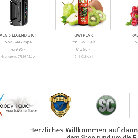
AEGIS LEGEND 3 KIT
KIWI PEAR
RA
von GeekVape
von OWL Salt
v
€79,95
€13,90
*
*
Grundpreis: €79,95 / Stück
10 ml, €1,39 / ml
Herzliches Willkommen auf dann
dem Shop rund um die E-