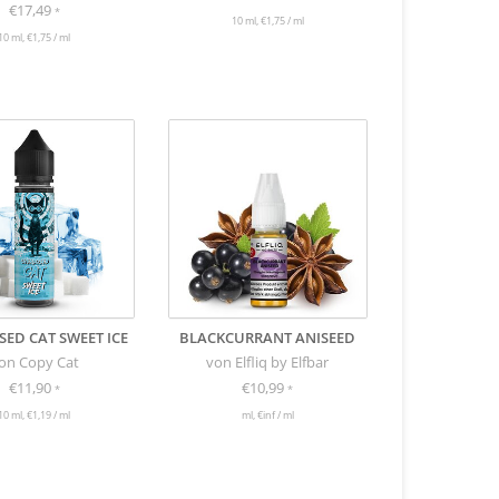
€17,49
*
10 ml, €1,75 / ml
10 ml, €1,75 / ml
ED CAT SWEET ICE
BLACKCURRANT ANISEED
on Copy Cat
von Elfliq by Elfbar
€11,90
€10,99
*
*
10 ml, €1,19 / ml
ml, €inf / ml