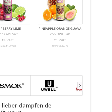
SPBERRY LIME
PINEAPPLE ORANGE GUAVA
on OWL Salt
von OWL Salt
€13,90
€13,90
*
*
10 ml, €1,39 / ml
10 ml, €1,39 / ml
-lieber-dampfen.de
Zigarette