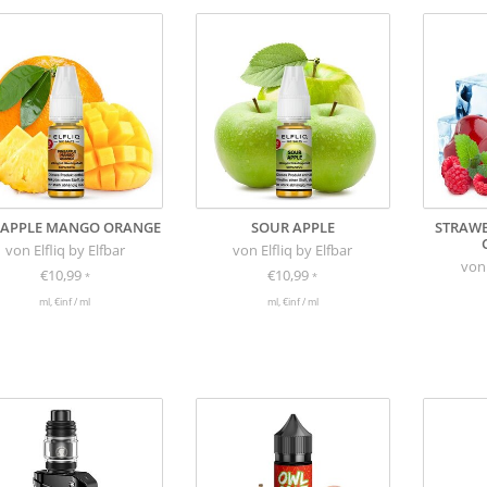
EAPPLE MANGO ORANGE
SOUR APPLE
STRAWB
von Elfliq by Elfbar
von Elfliq by Elfbar
von 
€10,99
€10,99
*
*
ml, €inf / ml
ml, €inf / ml