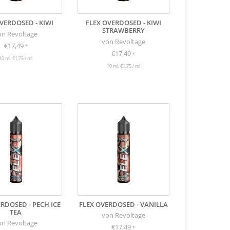
VERDOSED - KIWI
FLEX OVERDOSED - KIWI
STRAWBERRY
on Revoltage
von Revoltage
€17,49
*
€17,49
*
10 ml, €1,75 / ml
10 ml, €1,75 / ml
RDOSED - PECH ICE
FLEX OVERDOSED - VANILLA
TEA
von Revoltage
on Revoltage
€17,49
*