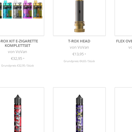
-ROX KIT E-ZIGARETTE
T-ROX HEAD
FLEX OV
KOMPLETTSET
von VoVan
v
von VoVan
€13,95
*
€32,95
*
Grundpreis: €4,65 / Stück
Grundpreis: €32,95 / Stück