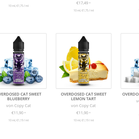
€17,49
*
10 ml, €1,75 / ml
10 ml, €1,75 / ml
VERDOSED CAT SWEET
OVERDOSED CAT SWEET
OVERDOS
BLUEBERRY
LEMON TART
v
von Copy Cat
von Copy Cat
€11,90
€11,90
*
*
10 ml, €1,19 / ml
10 ml, €1,19 / ml