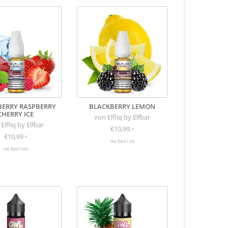
ERRY RASPBERRY
BLACKBERRY LEMON
CHERRY ICE
von Elfliq by Elfbar
Elfliq by Elfbar
€10,99
*
€10,99
*
ml, €inf / ml
ml, €inf / ml