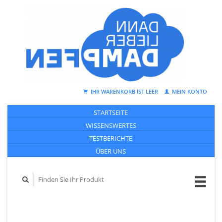
IHR WARENKORB IST LEER
MEIN KONTO
STARTSEITE
WISSENSWERTES
TESTBERICHTE
ÜBER UNS