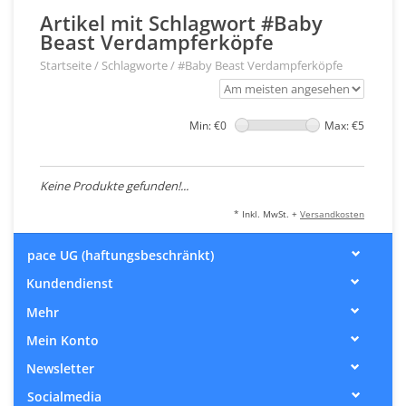
Artikel mit Schlagwort #Baby
Beast Verdampferköpfe
Startseite
/
Schlagworte
/
#Baby Beast Verdampferköpfe
Min: €
0
Max: €
5
Keine Produkte gefunden!...
* Inkl. MwSt. +
Versandkosten
pace UG (haftungsbeschränkt)
Kundendienst
Mehr
Mein Konto
Newsletter
Socialmedia