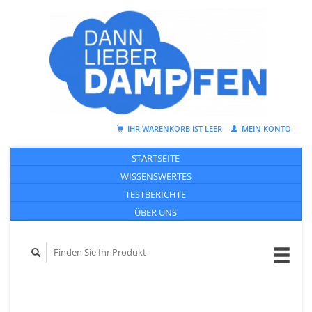
IHR WARENKORB IST LEER
MEIN KONTO
STARTSEITE
WISSENSWERTES
TESTBERICHTE
ÜBER UNS