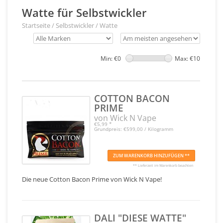
Watte für Selbstwickler
Startseite
/
Selbstwickler
/
Watte
Min: €
0
Max: €
10
COTTON BACON
PRIME
von Wick N Vape
€5,99
*
Grundpreis: €599,00 / Kilogramm
ZUM WARENKORB HINZUFÜGEN **
** Lieferzeit im Warenkorb beachten
Die neue Cotton Bacon Prime von Wick N Vape!
DALI "DIESE WATTE"