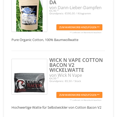
DA
von Dann-Lieber-Dampfen
€5,90
*
Grundpreis: €590,00 / Kilogramm
ZUM WARENKORB HINZUFÜGEN **
** Lieferzeit im Warenkorb beachten
Pure Organic Cotton, 100% Baumwollwatte
WICK N VAPE COTTON
BACON V2
WICKELWATTE
von Wick N Vape
€4,99
*
Grundpreis: €0,50 / Stück
ZUM WARENKORB HINZUFÜGEN **
** Lieferzeit im Warenkorb beachten
Hochwertige Watte für Selbstwickler von Cotton Bacon V2