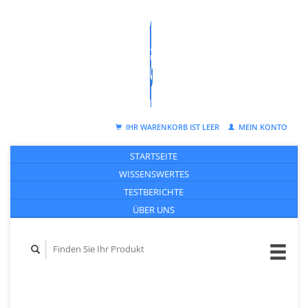
IHR WARENKORB IST LEER
MEIN KONTO
STARTSEITE
WISSENSWERTES
TESTBERICHTE
ÜBER UNS