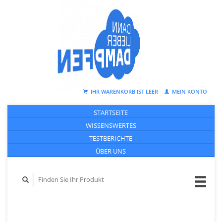
IHR WARENKORB IST LEER
MEIN KONTO
STARTSEITE
WISSENSWERTES
TESTBERICHTE
ÜBER UNS