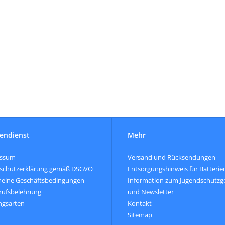
endienst
Mehr
essum
Versand und Rücksendungen
schutzerklärung gemäß DSGVO
Entsorgungshinweis für Batterie
meine Geschäftsbedingungen
Information zum Jugendschutzg
rufsbelehrung
und Newsletter
ngsarten
Kontakt
Sitemap