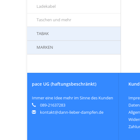
Ladekabel
Taschen und mehr
TABAK
MARKEN
pace UG (haftungsbeschränkt)
Kund
Immer eine Idee mehr im Sinne des Kunden
Impr
089-21637283
Daten
kontakt@dann-lieber-dampfen.de
Allge
Wider
Zahlu