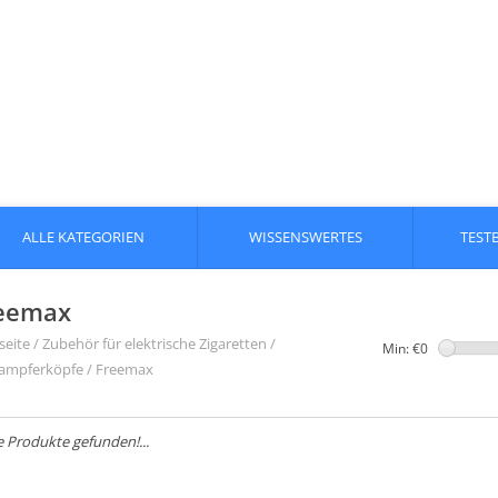
ALLE KATEGORIEN
WISSENSWERTES
TEST
eemax
seite
/
Zubehör für elektrische Zigaretten
/
Min: €
0
ampferköpfe
/
Freemax
e Produkte gefunden!...