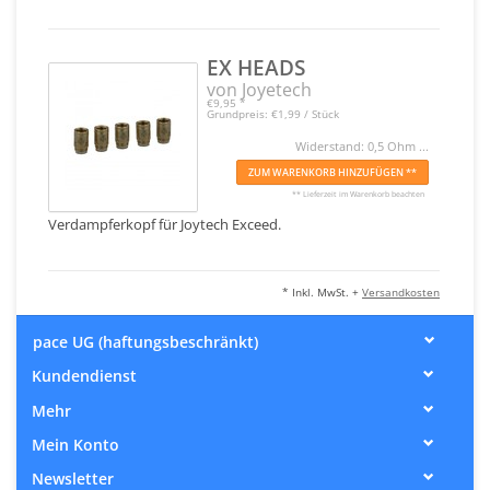
EX HEADS
von Joyetech
€9,95
*
Grundpreis: €1,99 / Stück
Widerstand: 0,5 Ohm ...
ZUM WARENKORB HINZUFÜGEN **
** Lieferzeit im Warenkorb beachten
Verdampferkopf für Joytech Exceed.
* Inkl. MwSt. +
Versandkosten
pace UG (haftungsbeschränkt)
Kundendienst
Mehr
Mein Konto
Newsletter