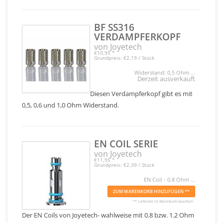
BF SS316
VERDAMPFERKOPF
von Joyetech
€10,95
*
Grundpreis: €2,19 / Stück
Widerstand: 0,5 Ohm ...
Derzeit ausverkauft
Diesen Verdampferkopf gibt es mit
0,5, 0,6 und 1,0 Ohm Widerstand.
EN COIL SERIE
von Joyetech
€11,95
*
Grundpreis: €2,39 / Stück
EN Coil - 0.8 Ohm ...
ZUM WARENKORB HINZUFÜGEN **
** Lieferzeit im Warenkorb beachten
Der EN Coils von Joyetech- wahlweise mit 0.8 bzw. 1.2 Ohm