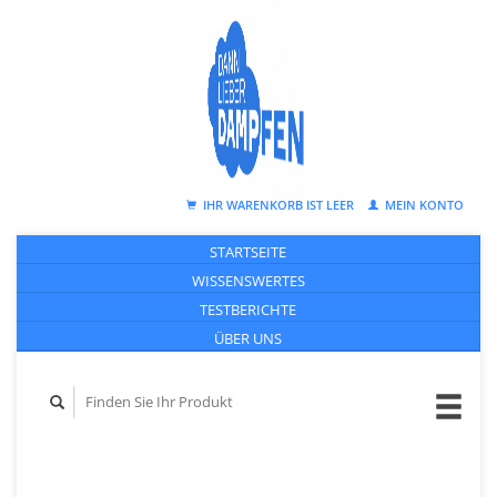
IHR WARENKORB IST LEER
MEIN KONTO
STARTSEITE
WISSENSWERTES
TESTBERICHTE
ÜBER UNS