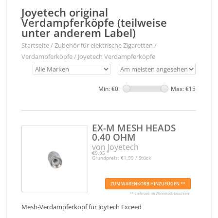
Joyetech original
Verdampferköpfe (teilweise
unter anderem Label)
Startseite
/
Zubehör für elektrische Zigaretten
/
Verdampferköpfe
/
Joyetech Verdampferköpfe
Min: €
0
Max: €
15
EX-M MESH HEADS
0.40 OHM
von Joyetech
€9,95
*
Grundpreis: €1,99 / Stück
ZUM WARENKORB HINZUFÜGEN **
** Lieferzeit im Warenkorb beachten
Mesh-Verdampferkopf für Joytech Exceed