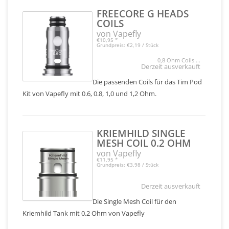
FREECORE G HEADS
COILS
von Vapefly
€10,95
*
Grundpreis: €2,19 / Stück
0,8 Ohm Coils ...
Derzeit ausverkauft
Die passenden Coils für das Tim Pod
Kit von Vapefly mit 0.6, 0.8, 1,0 und 1,2 Ohm.
KRIEMHILD SINGLE
MESH COIL 0.2 OHM
von Vapefly
€11,95
*
Grundpreis: €3,98 / Stück
Derzeit ausverkauft
Die Single Mesh Coil für den
Kriemhild Tank mit 0.2 Ohm von Vapefly