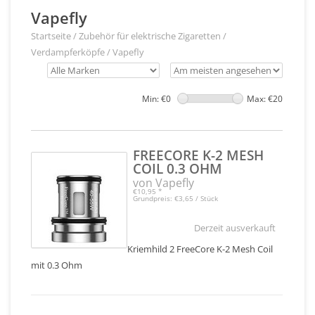
Vapefly
Startseite
/
Zubehör für elektrische Zigaretten
/
Verdampferköpfe
/
Vapefly
Min: €
0
Max: €
20
FREECORE K-2 MESH
COIL 0.3 OHM
von Vapefly
€10,95
*
Grundpreis: €3,65 / Stück
Derzeit ausverkauft
Kriemhild 2 FreeCore K-2 Mesh Coil
mit 0.3 Ohm