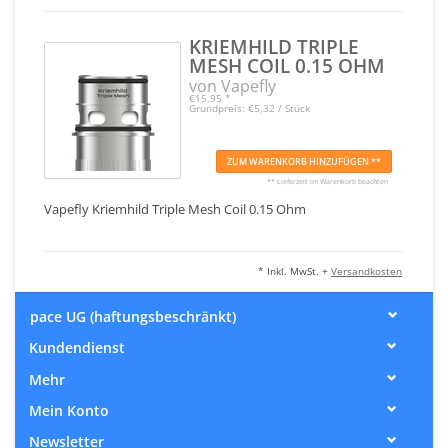
KRIEMHILD TRIPLE
MESH COIL 0.15 OHM
von Vapefly
€15,95
*
Grundpreis: €5,32 / Stück
ZUM WARENKORB HINZUFÜGEN **
** Lieferzeit im Warenkorb beachten
Vapefly Kriemhild Triple Mesh Coil 0.15 Ohm
* Inkl. MwSt. +
Versandkosten
pace UG (haftungsbeschränkt)
Kundendienst
Mehr
Mein Konto
Newsletter