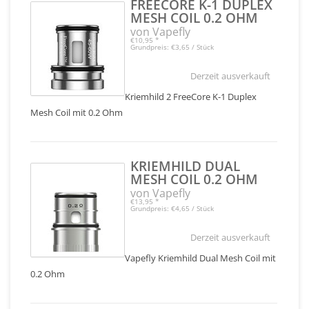
FREECORE K-1 DUPLEX
MESH COIL 0.2 OHM
von Vapefly
€10,95
*
Grundpreis: €3,65 / Stück
Derzeit ausverkauft
Kriemhild 2 FreeCore K-1 Duplex
Mesh Coil mit 0.2 Ohm
KRIEMHILD DUAL
MESH COIL 0.2 OHM
von Vapefly
€13,95
*
Grundpreis: €4,65 / Stück
Derzeit ausverkauft
Vapefly Kriemhild Dual Mesh Coil mit
0.2 Ohm