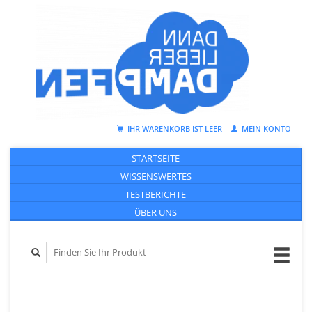
IHR WARENKORB IST LEER
MEIN KONTO
STARTSEITE
WISSENSWERTES
TESTBERICHTE
ÜBER UNS