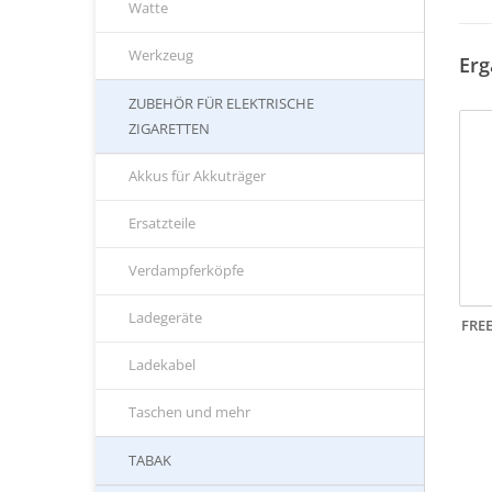
Watte
Werkzeug
Erg
ZUBEHÖR FÜR ELEKTRISCHE
ZIGARETTEN
Akkus für Akkuträger
Ersatzteile
Verdampferköpfe
Ladegeräte
FRE
Ladekabel
Taschen und mehr
TABAK