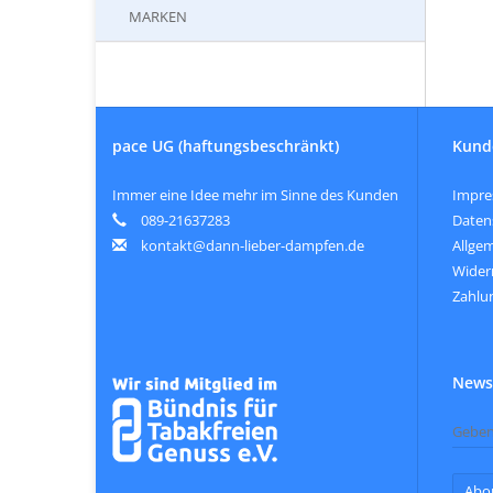
MARKEN
pace UG (haftungsbeschränkt)
Kund
Immer eine Idee mehr im Sinne des Kunden
Impr
089-21637283
Daten
kontakt@dann-lieber-dampfen.de
Allge
Wider
Zahlu
Newsl
Abo