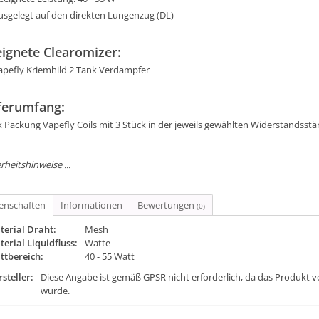
usgelegt auf den direkten Lungenzug (DL)
ignete Clearomizer:
apefly Kriemhild 2 Tank Verdampfer
ferumfang:
x Packung Vapefly Coils mit 3 Stück in der jeweils gewählten Widerstandsstä
rheitshinweise ...
genschaften
Informationen
Bewertungen
(0)
terial Draht:
Mesh
erial Liquidfluss:
Watte
ttbereich:
40 - 55 Watt
steller:
Diese Angabe ist gemäß GPSR nicht erforderlich, da das Produkt v
wurde.