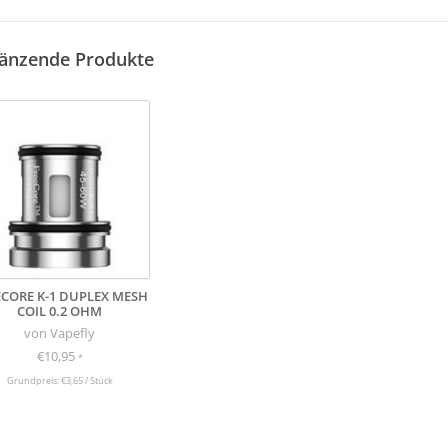
änzende Produkte
ECORE K-1 DUPLEX MESH
COIL 0.2 OHM
von Vapefly
€10,95
*
Grundpreis: €3,65 / Stück