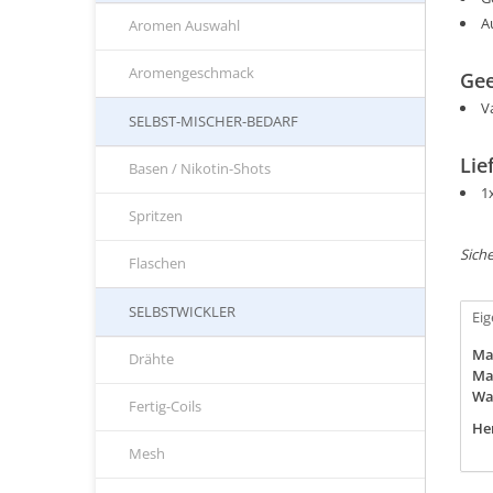
A
Aromen Auswahl
Aromengeschmack
Gee
V
SELBST-MISCHER-BEDARF
Lie
Basen / Nikotin-Shots
1
Spritzen
Siche
Flaschen
SELBSTWICKLER
Ei
Ma
Drähte
Mat
Wa
Fertig-Coils
Her
Mesh