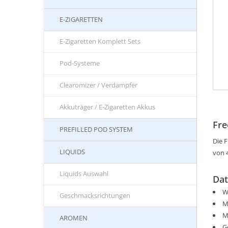
E-ZIGARETTEN
E-Zigaretten Komplett Sets
Pod-Systeme
Clearomizer / Verdampfer
Akkuträger / E-Zigaretten Akkus
Fre
PREFILLED POD SYSTEM
Die 
LIQUIDS
von 4
Liquids Auswahl
Dat
W
Geschmacksrichtungen
M
M
AROMEN
G