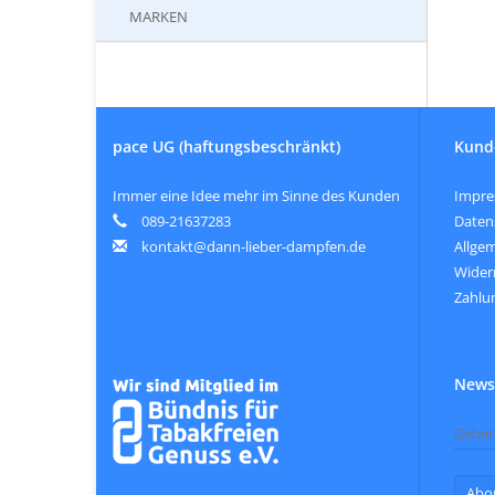
MARKEN
pace UG (haftungsbeschränkt)
Kund
Immer eine Idee mehr im Sinne des Kunden
Impr
089-21637283
Daten
kontakt@dann-lieber-dampfen.de
Allge
Wider
Zahlu
Newsl
Abo