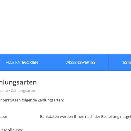
ALLE KATEGORIEN
WISSENSWERTES
TEST
hlungsarten
seite
/
Zahlungsarten
unterstützen folgende Zahlungsarten:
asse
Bankdaten werden Ihnen nach der Bestellung mitgete
ls Mollie-Pay: