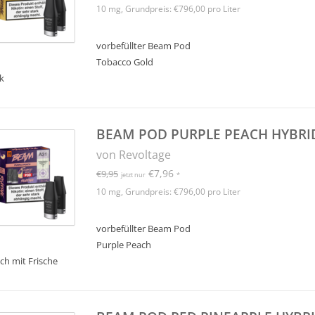
10 mg, Grundpreis: €796,00 pro Liter
vorbefüllter Beam Pod
Tobacco Gold
k
BEAM POD PURPLE PEACH HYBRI
von Revoltage
€7,96
€9,95
jetzt nur
*
10 mg, Grundpreis: €796,00 pro Liter
vorbefüllter Beam Pod
Purple Peach
ich mit Frische