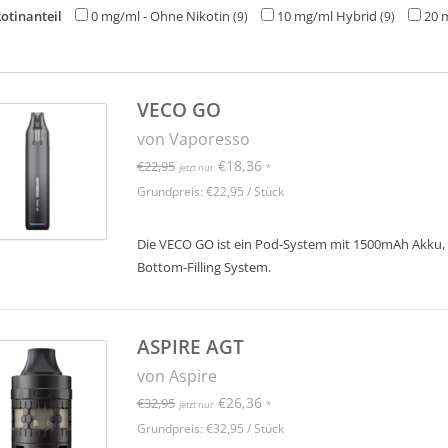
otinanteil
0 mg/ml - Ohne Nikotin
10 mg/ml Hybrid
20 
(9)
(9)
VECO GO
von Vaporesso
€18,36
€22,95
jetzt nur
*
Grundpreis: €22,95 / Stück
Die VECO GO ist ein Pod-System mit 1500mAh Akku,
Bottom-Filling System.
ASPIRE AGT
von Aspire
€26,36
€32,95
jetzt nur
*
Grundpreis: €32,95 / Stück