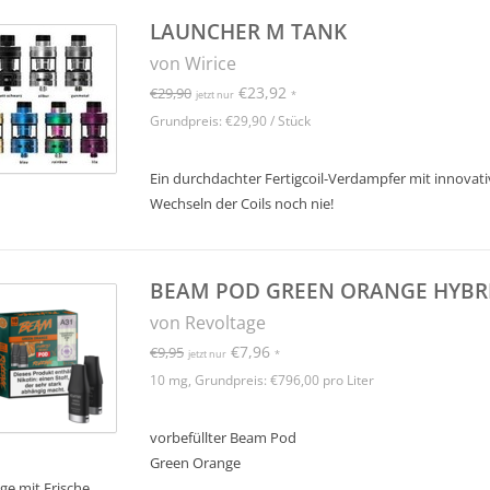
LAUNCHER M TANK
von Wirice
€23,92
€29,90
jetzt nur
*
Grundpreis: €29,90 / Stück
Ein durchdachter Fertigcoil-Verdampfer mit innovati
Wechseln der Coils noch nie!
BEAM POD GREEN ORANGE HYBRI
von Revoltage
€7,96
€9,95
jetzt nur
*
10 mg, Grundpreis: €796,00 pro Liter
vorbefüllter Beam Pod
Green Orange
ge mit Frische