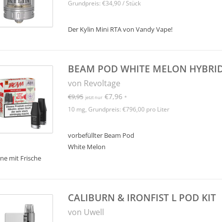
Grundpreis: €34,90 / Stück
Der Kylin Mini RTA von Vandy Vape!
BEAM POD WHITE MELON HYBRID
von Revoltage
€7,96
€9,95
jetzt nur
*
10 mg, Grundpreis: €796,00 pro Liter
vorbefüllter Beam Pod
White Melon
ne mit Frische
CALIBURN & IRONFIST L POD KIT
von Uwell