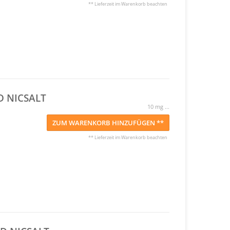
** Lieferzeit im Warenkorb beachten
D NICSALT
10 mg ...
ZUM WARENKORB HINZUFÜGEN **
** Lieferzeit im Warenkorb beachten