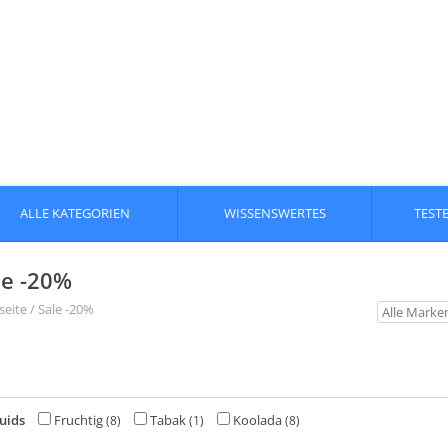
ALLE KATEGORIEN
WISSENSWERTES
TEST
le -20%
seite
/
Sale -20%
uids
Fruchtig
Tabak
Koolada
(8)
(1)
(8)