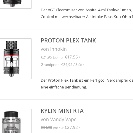
Der AGT Clearomizer von Aspire. 4 ml Tankvolumen, 
Control mit wechselbarer Air Intake Base. Sub-Ohm 
PROTON PLEX TANK
von Innokin
€17,56
€21,95
jetzt nur
*
Grundpreis: €24,95 / Stück
Der Proton Plex Tank ist ein Fertigcoil Verdampfer d
eine einfache Bendienung.
KYLIN MINI RTA
von Vandy Vape
€27,92
€34,90
jetzt nur
*