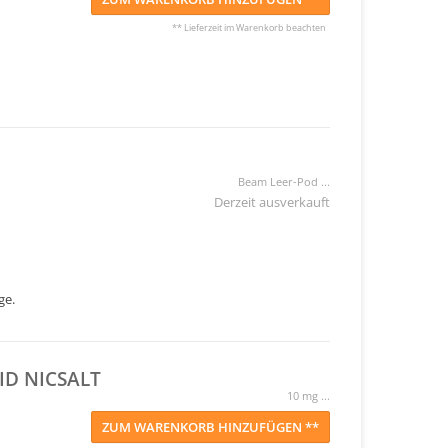
** Lieferzeit im Warenkorb beachten
Beam Leer-Pod ...
Derzeit ausverkauft
ge.
D NICSALT
10 mg ...
ZUM WARENKORB HINZUFÜGEN **