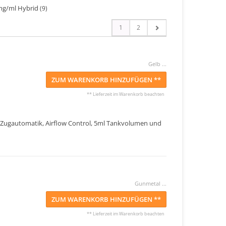
mg/ml Hybrid
(9)
1
2
Gelb ...
ZUM WARENKORB HINZUFÜGEN **
** Lieferzeit im Warenkorb beachten
 Zugautomatik, Airflow Control, 5ml Tankvolumen und
Gunmetal ...
ZUM WARENKORB HINZUFÜGEN **
** Lieferzeit im Warenkorb beachten