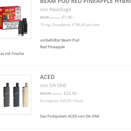
BEAM POD RED PINEAPPLE HYBRI
von Revoltage
€7,96
€9,95
jetzt nur
*
10 mg, Grundpreis: €796,00 pro Liter
vorbefüllter Beam Pod
Red Pineapple
as mit Frische
ACED
von DA ONE
€23,96
€29,95
jetzt nur
*
Grundpreis: €29,95 / Stück
Das Podsystem ACED von DA ONE