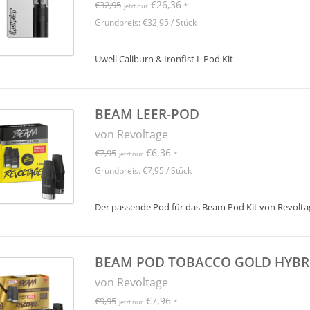
€26,36
€32,95
jetzt nur
*
Grundpreis: €32,95 / Stück
Uwell Caliburn & Ironfist L Pod Kit
BEAM LEER-POD
von Revoltage
€6,36
€7,95
jetzt nur
*
Grundpreis: €7,95 / Stück
Der passende Pod für das Beam Pod Kit von Revolta
BEAM POD TOBACCO GOLD HYBRI
von Revoltage
€7,96
€9,95
jetzt nur
*