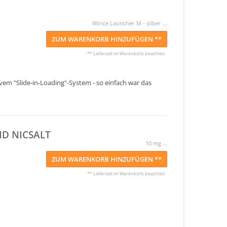
Wirice Launcher M - silber ...
ZUM WARENKORB HINZUFÜGEN **
** Lieferzeit im Warenkorb beachten
vem "Slide-in-Loading"-System - so einfach war das
D NICSALT
10 mg ...
ZUM WARENKORB HINZUFÜGEN **
** Lieferzeit im Warenkorb beachten