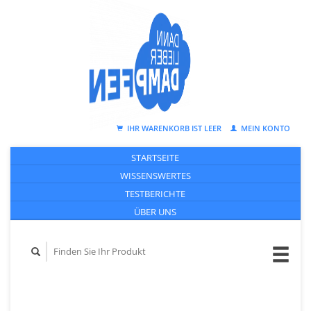
IHR WARENKORB IST LEER
MEIN KONTO
STARTSEITE
WISSENSWERTES
TESTBERICHTE
ÜBER UNS