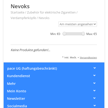
Nevoks
Startseite
/
Zubehör für elektrische Zigaretten
/
Verdampferköpfe
/
Nevoks
Min: €
0
Max: €
5
Keine Produkte gefunden!...
* Inkl. MwSt. +
Versandkosten
pace UG (haftungsbeschränkt)
Kundendienst
Mehr
Mein Konto
Newsletter
Socialmedia