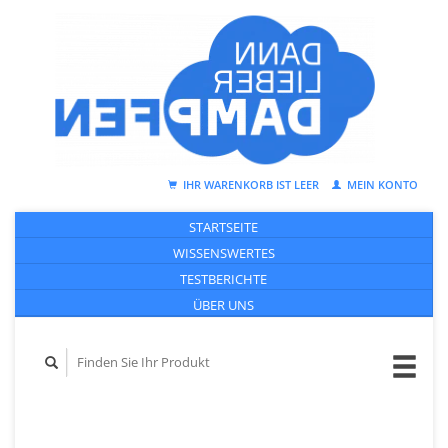
IHR WARENKORB IST LEER
MEIN KONTO
STARTSEITE
WISSENSWERTES
TESTBERICHTE
ÜBER UNS