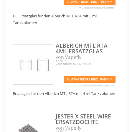
ZUM WARENKORB HINZUFÜGEN **
** Lieferzeit im Warenkorb beachten
PEI Ersatzglas für den Alberich MTL RTA mit 3 ml
Tankvolumen
ALBERICH MTL RTA
4ML ERSATZGLAS
von Vapefly
€2,95
*
Grundpreis: €2,95 / Stück
ZUM WARENKORB HINZUFÜGEN **
** Lieferzeit im Warenkorb beachten
Ersatzglas für den Alberich MTL RTA mit 4 ml Tankvolumen
JESTER X STEEL WIRE
ERSATZDOCHTE
von Vapefly
€2,90
*