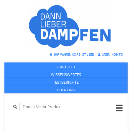
IHR WARENKORB IST LEER
MEIN KONTO
STARTSEITE
WISSENSWERTES
TESTBERICHTE
ÜBER UNS