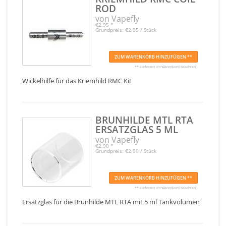
ROD
von Vapefly
€2,95
*
Grundpreis: €2,95 / Stück
ZUM WARENKORB HINZUFÜGEN **
** Lieferzeit im Warenkorb beachten
Wickelhilfe für das Kriemhild RMC Kit
BRUNHILDE MTL RTA
ERSATZGLAS 5 ML
von Vapefly
€2,90
*
Grundpreis: €2,90 / Stück
ZUM WARENKORB HINZUFÜGEN **
** Lieferzeit im Warenkorb beachten
Ersatzglas für die Brunhilde MTL RTA mit 5 ml Tankvolumen