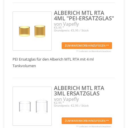
ALBERICH MTL RTA
4ML "PEI-ERSATZGLAS"
von Vapefly
€5,95
*
Grundpreis: €5,95 / Stück
ZUM WARENKORB HINZUFÜGEN **
** Lieferzeit im Warenkorb beachten
PEI Ersatzglas für den Alberich MTL RTA mit 4 ml
Tankvolumen
ALBERICH MTL RTA
3ML ERSATZGLAS
von Vapefly
€2,95
*
Grundpreis: €2,95 / Stück
ZUM WARENKORB HINZUFÜGEN **
** Lieferzeit im Warenkorb beachten