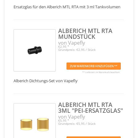
Ersatzglas für den Alberich MTL RTA mit 3 ml Tankvolumen
ALBERICH MTL RTA
MUNDSTÜCK
von Vapefly
€2,95
*
Grundpreis: €2,95 / Stück
ZUM WARENKORB HINZUFÜGEN **
** Lieferzeit im Warenkorb beachten
Alberich Dichtungs-Set von Vapefly
ALBERICH MTL RTA
3ML "PEI-ERSATZGLAS"
von Vapefly
€5,95
*
Grundpreis: €5,95 / Stück