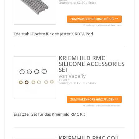
Grundpreis: €2,90 / Stück
ZUM WARENKORB HINZUFÜGEN **
** Lieferzeit im Warenkorb beachten
Edelstahl-Dochte für den Jester X RDTA Pod
KRIEMHILD RMC
SILICONE ACCESSORIES
SET
von Vapefly
€2,80
*
Grundpreis: €2,80 / Stück
ZUM WARENKORB HINZUFÜGEN **
** Lieferzeit im Warenkorb beachten
Ersatzteil Set für das Kriemhild RMC Kit
KRIEMHILD RMC COIL