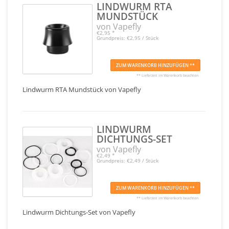
LINDWURM RTA
MUNDSTÜCK
von Vapefly
€2,95
*
Grundpreis: €2,95 / Stück
ZUM WARENKORB HINZUFÜGEN **
** Lieferzeit im Warenkorb beachten
Lindwurm RTA Mundstück von Vapefly
LINDWURM
DICHTUNGS-SET
von Vapefly
€2,49
*
Grundpreis: €2,49 / Stück
ZUM WARENKORB HINZUFÜGEN **
** Lieferzeit im Warenkorb beachten
Lindwurm Dichtungs-Set von Vapefly