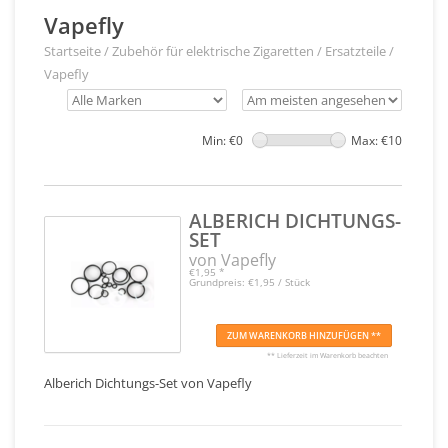
Vapefly
Startseite
/
Zubehör für elektrische Zigaretten
/
Ersatzteile
/
Vapefly
Min: €
0
Max: €
10
ALBERICH DICHTUNGS-
SET
von Vapefly
€1,95
*
Grundpreis: €1,95 / Stück
ZUM WARENKORB HINZUFÜGEN **
** Lieferzeit im Warenkorb beachten
Alberich Dichtungs-Set von Vapefly