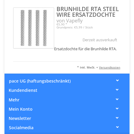
BRUNHILDE RTA STEEL
WIRE ERSATZDOCHTE
von Vapefly
€5,90
*
Grundpreis: €5,99 / Stück
Derzeit ausverkauft
Ersatzdochte für die Brunhilde RTA.
* Inkl. MwSt. +
Versandkosten
pace UG (haftungsbeschränkt)
Kundendienst
Mehr
Mein Konto
Newsletter
Socialmedia