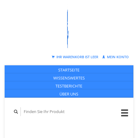
IHR WARENKORB IST LEER
MEIN KONTO
STARTSEITE
WISSENSWERTES
TESTBERICHTE
ÜBER UNS