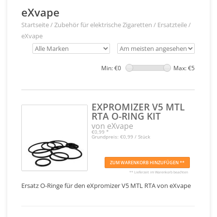
eXvape
Startseite
/
Zubehör für elektrische Zigaretten
/
Ersatzteile
/
eXvape
Min: €
0
Max: €
5
EXPROMIZER V5 MTL
RTA O-RING KIT
von eXvape
€0,99
*
Grundpreis: €0,99 / Stück
ZUM WARENKORB HINZUFÜGEN **
** Lieferzeit im Warenkorb beachten
Ersatz O-Ringe für den eXpromizer V5 MTL RTA von eXvape