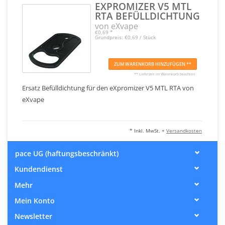
EXPROMIZER V5 MTL
RTA BEFÜLLDICHTUNG
von eXvape
€0,69
*
Grundpreis: €0,69 / Stück
ZUM WARENKORB HINZUFÜGEN **
** Lieferzeit im Warenkorb beachten
Ersatz Befülldichtung für den eXpromizer V5 MTL RTA von
eXvape
* Inkl. MwSt. +
Versandkosten
pace UG (haftungsbeschränkt)
Kundendienst
Mehr
Mein Konto
Newsletter