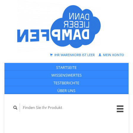
IHR WARENKORB IST LEER
MEIN KONTO
STARTSEITE
WISSENSWERTES
TESTBERICHTE
ÜBER UNS