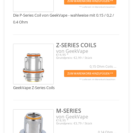
ZUM WARENKORB HINZUFÜGEN **
** Lieferzeit im Warenkorb beachten
Die P-Series Coil von GeekVape - wahlweise mit 0.15 / 0,2 /
0.4 Ohm
Z-SERIES COILS
von GeekVape
€14,95
*
Grundpreis: €2,99 / Stück
0,15 Ohm Coils ...
ZUM WARENKORB HINZUFÜGEN **
** Lieferzeit im Warenkorb beachten
GeekVape Z-Series Coils
M-SERIES
von GeekVape
€18,95
*
Grundpreis: €3,79 / Stück
0,14 Ohm ...