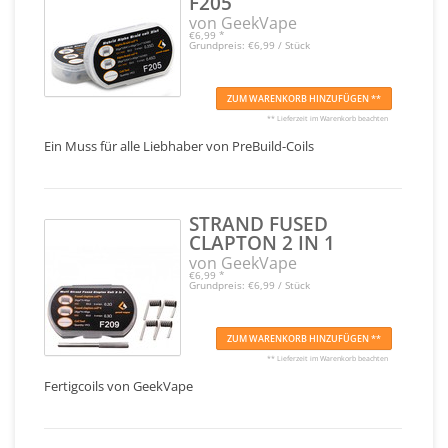
F205
von GeekVape
€6,99
*
Grundpreis: €6,99 / Stück
ZUM WARENKORB HINZUFÜGEN **
** Lieferzeit im Warenkorb beachten
Ein Muss für alle Liebhaber von PreBuild-Coils
STRAND FUSED
CLAPTON 2 IN 1
von GeekVape
€6,99
*
Grundpreis: €6,99 / Stück
ZUM WARENKORB HINZUFÜGEN **
** Lieferzeit im Warenkorb beachten
Fertigcoils von GeekVape