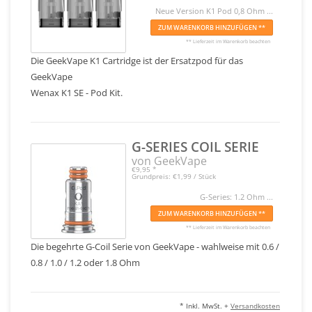
Neue Version K1 Pod 0,8 Ohm ...
ZUM WARENKORB HINZUFÜGEN **
** Lieferzeit im Warenkorb beachten
Die GeekVape K1 Cartridge ist der Ersatzpod für das
GeekVape
Wenax K1 SE - Pod Kit.
G-SERIES COIL SERIE
von GeekVape
€9,95
*
Grundpreis: €1,99 / Stück
G-Series: 1.2 Ohm ...
ZUM WARENKORB HINZUFÜGEN **
** Lieferzeit im Warenkorb beachten
Die begehrte G-Coil Serie von GeekVape - wahlweise mit 0.6 /
0.8 / 1.0 / 1.2 oder 1.8 Ohm
* Inkl. MwSt. +
Versandkosten