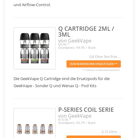
und Airflow-Control.
Q CARTRIDGE 2ML /
3ML
von GeekVape
€9,95
*
Grundpreis: €9,95 / Stück
0,8 Ohm 3ml Pod ...
ZUM WARENKORB HINZUFÜGEN **
** Lieferzeit im Warenkorb beachten
Die GeekVape Q Cartridge sind die Ersatzpods für die
GeekVape - Sonder Q und Wenax Q - Pod Kits
P-SERIES COIL SERIE
von GeekVape
€13,95
*
Grundpreis: €2,79 / Stück
0,15 Ohm ...