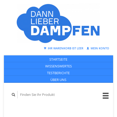
IHR WARENKORB IST LEER
MEIN KONTO
STARTSEITE
WISSENSWERTES
TESTBERICHTE
ÜBER UNS