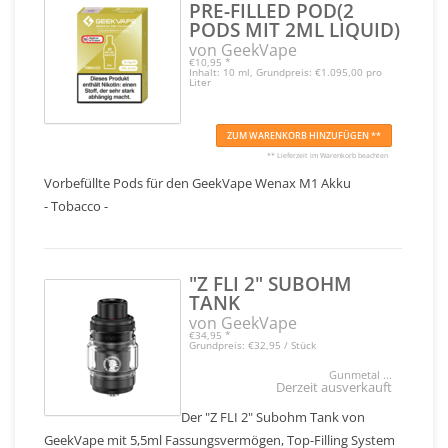
PRE-FILLED POD(2
PODS MIT 2ML LIQUID)
von GeekVape
€10,95
*
Inhalt: 10 ml, Grundpreis: €1.095,00 pro
Liter
ZUM WARENKORB HINZUFÜGEN **
** Lieferzeit im Warenkorb beachten
Vorbefüllte Pods für den GeekVape Wenax M1 Akku
- Tobacco -
"Z FLI 2" SUBOHM
TANK
von GeekVape
€34,95
*
Grundpreis: €32,95 / Stück
Gunmetal ...
Derzeit ausverkauft
Der "Z FLI 2" Subohm Tank von
GeekVape mit 5,5ml Fassungsvermögen, Top-Filling System