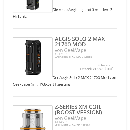
Die neue Aegis Legend 3 mit dem Z-
Fli Tank.
AEGIS SOLO 2 MAX
21700 MOD
von GeekVape
€54,95
*
Grundpreis: €54,95 / Stück
Schwarz ...
Derzeit ausverkauft
Der Aegis Solo 2 MAX 21700 Mod von
Geekvape (mit IP68-Zertifizierung)
Z-SERIES XM COIL
(BOOST VERSION)
von GeekVape
€14,95
*
Grundpreis: €2,99 / Stück