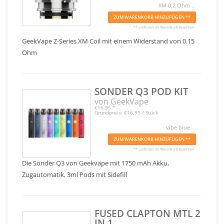
XM 0,2 Ohm ...
ZUM WARENKORB HINZUFÜGEN **
** Lieferzeit im Warenkorb beachten
GeekVape Z-Series XM Coil mit einem Widerstand von 0.15
Ohm
SONDER Q3 POD KIT
von GeekVape
€16,95
*
Grundpreis: €16,95 / Stück
vibe blue ...
ZUM WARENKORB HINZUFÜGEN **
** Lieferzeit im Warenkorb beachten
Die Sonder Q3 von Geekvape mit 1750 mAh Akku,
Zugautomatik, 3ml Pods mit Sidefill
FUSED CLAPTON MTL 2
IN 1