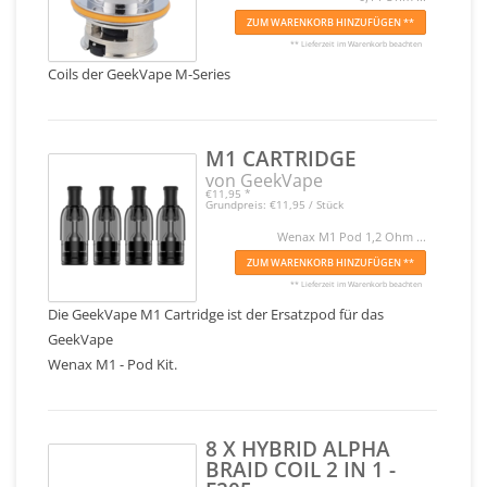
ZUM WARENKORB HINZUFÜGEN **
** Lieferzeit im Warenkorb beachten
Coils der GeekVape M-Series
M1 CARTRIDGE
von GeekVape
€11,95
*
Grundpreis: €11,95 / Stück
Wenax M1 Pod 1,2 Ohm ...
ZUM WARENKORB HINZUFÜGEN **
** Lieferzeit im Warenkorb beachten
Die GeekVape M1 Cartridge ist der Ersatzpod für das
GeekVape
Wenax M1 - Pod Kit.
8 X HYBRID ALPHA
BRAID COIL 2 IN 1 -