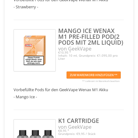
- Strawberry -
MANGO ICE WENAX
M1 PRE-FILLED POD(2
PODS MIT 2ML LIQUID)
von GeekVape
€10,95
*
Inhalt: 10 ml, Grundpreis: €1.095,00 pro
Liter
ZUM WARENKORB HINZUFÜGEN **
** Lieferzeit im Warenkorb beachten
Vorbefüllte Pods für den GeekVape Wenax M1 Akku
- Mango Ice -
K1 CARTRIDGE
von GeekVape
€8,95
*
Grundpreis: €9,95 / Stück