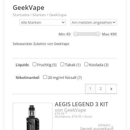
GeekVape
Startseite
/
Marken
/
GeekVape
Min: €
0
Max: €
80
Selbstwickler Zubehör von GeekVape
Liquids
Fruchtig
Tabak
Koolada
(5)
(1)
(3)
Nikotinanteil
20 mg/ml Nicsalt
(7)
1
2
AEGIS LEGEND 3 KIT
von GeekVape
€79,95
*
Grundpreis: €79,95 / Stück
schwarz ...
Derzeit ausverkauft