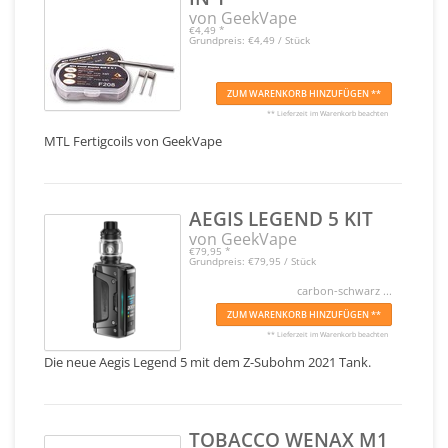
von GeekVape
€4,49
*
Grundpreis: €4,49 / Stück
ZUM WARENKORB HINZUFÜGEN **
** Lieferzeit im Warenkorb beachten
MTL Fertigcoils von GeekVape
AEGIS LEGEND 5 KIT
von GeekVape
€79,95
*
Grundpreis: €79,95 / Stück
carbon-schwarz ...
ZUM WARENKORB HINZUFÜGEN **
** Lieferzeit im Warenkorb beachten
Die neue Aegis Legend 5 mit dem Z-Subohm 2021 Tank.
TOBACCO WENAX M1