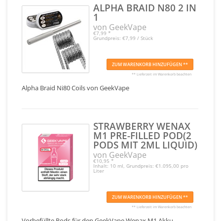
ALPHA BRAID N80 2 IN
1
von GeekVape
€7,99
*
Grundpreis: €7,99 / Stück
ZUM WARENKORB HINZUFÜGEN **
** Lieferzeit im Warenkorb beachten
Alpha Braid Ni80 Coils von GeekVape
STRAWBERRY WENAX
M1 PRE-FILLED POD(2
PODS MIT 2ML LIQUID)
von GeekVape
€10,95
*
Inhalt: 10 ml, Grundpreis: €1.095,00 pro
Liter
ZUM WARENKORB HINZUFÜGEN **
** Lieferzeit im Warenkorb beachten
Vorbefüllte Pods für den GeekVape Wenax M1 Akku