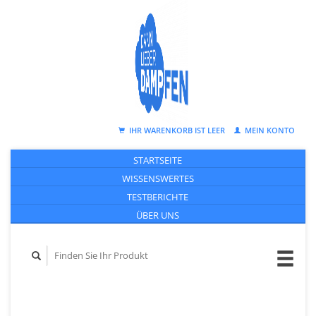
IHR WARENKORB IST LEER
MEIN KONTO
STARTSEITE
WISSENSWERTES
TESTBERICHTE
ÜBER UNS