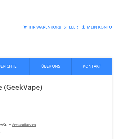
IHR WARENKORB IST LEER
MEIN KONTO
BERICHTE
ÜBER UNS
KONTAKT
e (GeekVape)
MwSt.
+
Versandkosten
k