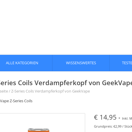
ALLE KATEGORIEN
WISSENSWERTES
TEST
Series Coils Verdampferkopf von GeekVap
seite
/
Z-Series Coils Verdampferkopf von GeekVape
Vape Z-Series Coils
€ 14,95
*
Inkl. 
Grundpreis: €2,99 / Stüc