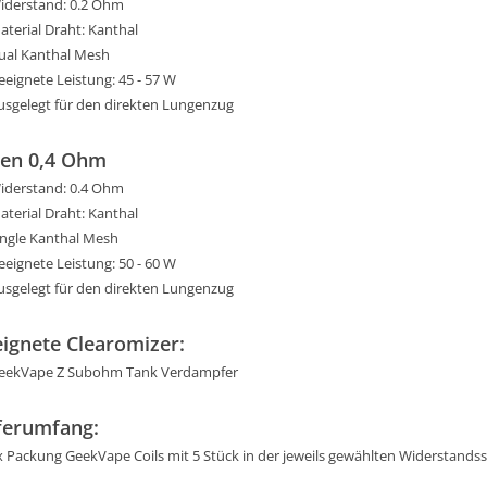
iderstand: 0.2 Ohm
aterial Draht: Kanthal
ual Kanthal Mesh
eeignete Leistung: 45 - 57 W
usgelegt für den direkten Lungenzug
en 0,4 Ohm
iderstand: 0.4 Ohm
aterial Draht: Kanthal
ingle Kanthal Mesh
eeignete Leistung: 50 - 60 W
usgelegt für den direkten Lungenzug
ignete Clearomizer:
eekVape Z Subohm Tank Verdampfer
ferumfang:
x Packung GeekVape Coils mit 5 Stück in der jeweils gewählten Widerstands