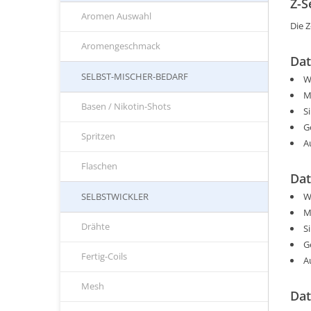
Z-S
Aromen Auswahl
Die 
Aromengeschmack
Dat
SELBST-MISCHER-BEDARF
W
M
Basen / Nikotin-Shots
S
G
Spritzen
A
Flaschen
Dat
W
SELBSTWICKLER
M
Drähte
S
G
Fertig-Coils
A
Mesh
Dat