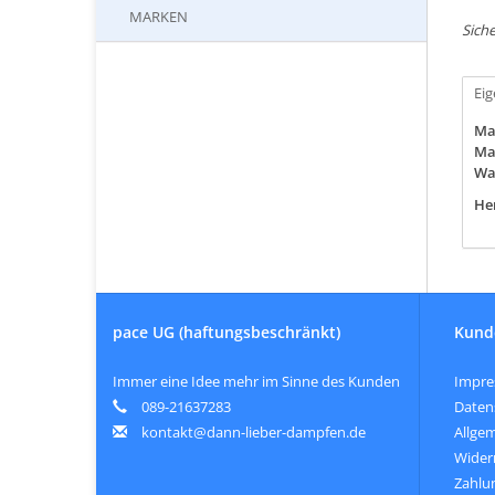
MARKEN
Siche
Ei
Ma
Mat
Wa
Her
pace UG (haftungsbeschränkt)
Kund
Immer eine Idee mehr im Sinne des Kunden
Impr
089-21637283
Daten
kontakt@dann-lieber-dampfen.de
Allge
Wider
Zahlu