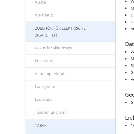
W
Watte
M
D
Werkzeug
G
ZUBEHÖR FÜR ELEKTRISCHE
A
ZIGARETTEN
Dat
Akkus für Akkuträger
W
M
Ersatzteile
S
G
Verdampferköpfe
A
Ladegeräte
Gee
Ladekabel
G
Taschen und mehr
Lie
1
TABAK