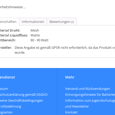
rheitshinweise ...
genschaften
Informationen
Bewertungen
(0)
terial Draht:
Mesh
erial Liquidfluss:
Watte
ttbereich:
80 - 90 Watt
steller:
Diese Angabe ist gemäß GPSR nicht erforderlich, da das Produkt v
wurde.
endienst
Mehr
essum
Versand und Rücksendungen
schutzerklärung gemäß DSGVO
Entsorgungshinweis für Batterie
meine Geschäftsbedingungen
Information zum Jugendschutzg
rufsbelehrung
und Newsletter
ngsarten
Kontakt