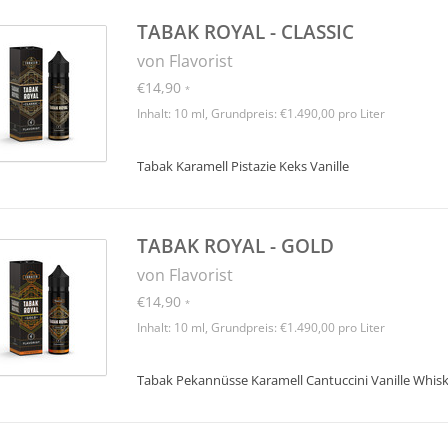
TABAK ROYAL - CLASSIC
von Flavorist
€14,90
*
Inhalt: 10 ml, Grundpreis: €1.490,00 pro Liter
Tabak Karamell Pistazie Keks Vanille
TABAK ROYAL - GOLD
von Flavorist
€14,90
*
Inhalt: 10 ml, Grundpreis: €1.490,00 pro Liter
Tabak Pekannüsse Karamell Cantuccini Vanille Whis