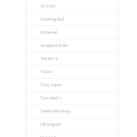
Six Licks
Smoking Bull
Snowowl
Strapped Soda
The Bro`s
T-Juice
Tony Vapes
Tom Klark´s
Twelve Monkeys
UB Singular