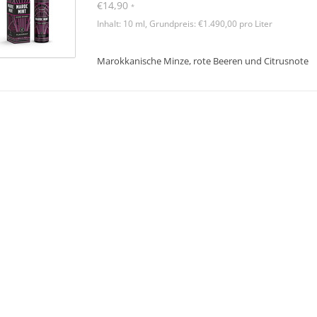
€14,90
*
Inhalt: 10 ml, Grundpreis: €1.490,00 pro Liter
Marokkanische Minze, rote Beeren und Citrusnote