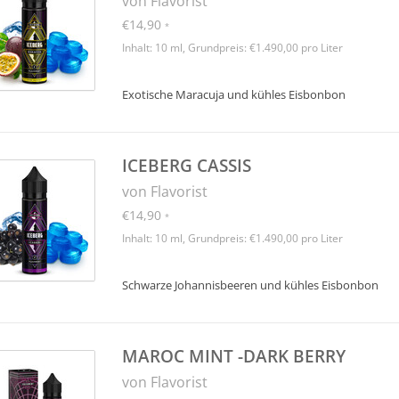
von Flavorist
€14,90
*
Inhalt: 10 ml, Grundpreis: €1.490,00 pro Liter
Exotische Maracuja und kühles Eisbonbon
ICEBERG CASSIS
von Flavorist
€14,90
*
Inhalt: 10 ml, Grundpreis: €1.490,00 pro Liter
Schwarze Johannisbeeren und kühles Eisbonbon
MAROC MINT -DARK BERRY
von Flavorist