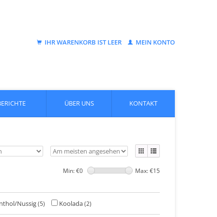
IHR WARENKORB IST LEER
MEIN KONTO
BERICHTE
ÜBER UNS
KONTAKT
Min: €
0
Max: €
15
nthol/Nussig
Koolada
(5)
(2)