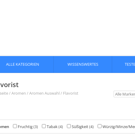
ALLE KATEGORIEN
WISSENSWERTES
TEST
avorist
seite
/
Aromen
/
Aromen Auswahl
/
Flavorist
omen
Fruchtig
Tabak
Süßigkeit
Würzig/Minze/Me
(3)
(4)
(4)