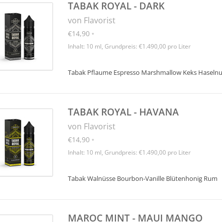
TABAK ROYAL - DARK
von Flavorist
€14,90
*
Inhalt: 10 ml, Grundpreis: €1.490,00 pro Liter
Tabak Pflaume Espresso Marshmallow Keks Haselnu
TABAK ROYAL - HAVANA
von Flavorist
€14,90
*
Inhalt: 10 ml, Grundpreis: €1.490,00 pro Liter
Tabak Walnüsse Bourbon-Vanille Blütenhonig Rum
MAROC MINT - MAUI MANGO