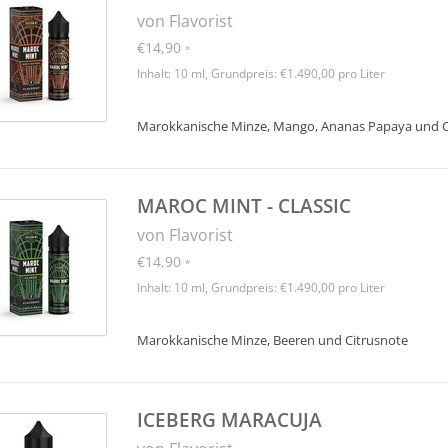
von Flavorist
€14,90
*
Inhalt: 10 ml, Grundpreis: €1.490,00 pro Liter
Marokkanische Minze, Mango, Ananas Papaya und C
MAROC MINT - CLASSIC
von Flavorist
€14,90
*
Inhalt: 10 ml, Grundpreis: €1.490,00 pro Liter
Marokkanische Minze, Beeren und Citrusnote
ICEBERG MARACUJA