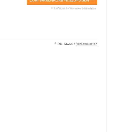
ZUM WARENKORB HINZUFÜGEN **
** Lieferzeit im Warenkorb beachten
* Inkl. MwSt. +
Versandkosten