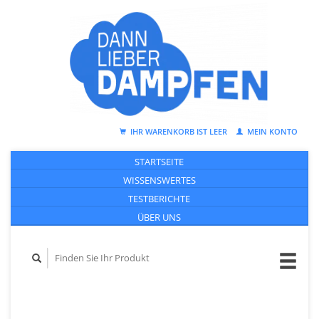
IHR WARENKORB IST LEER
MEIN KONTO
STARTSEITE
WISSENSWERTES
TESTBERICHTE
ÜBER UNS