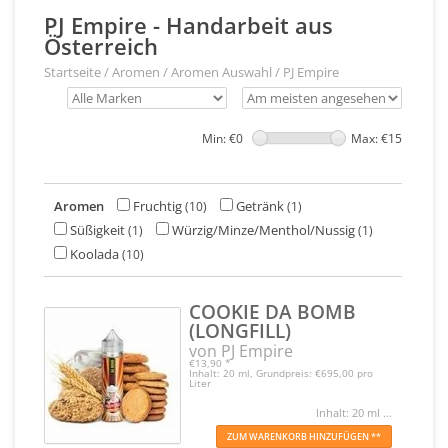
PJ Empire - Handarbeit aus
Österreich
Startseite
/
Aromen
/
Aromen Auswahl
/
PJ Empire
Min: €
0
Max: €
15
Aromen
Fruchtig
Getränk
(10)
(1)
Süßigkeit
Würzig/Minze/Menthol/Nussig
(1)
(1)
Koolada
(10)
COOKIE DA BOMB
(LONGFILL)
von PJ Empire
€13,90
*
Inhalt: 20 ml, Grundpreis: €695,00 pro
Liter
Inhalt: 20 ml ...
ZUM WARENKORB HINZUFÜGEN **