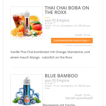
THAI CHAI BOBA ON
THE ROXX
von PJ Empire
€13,90
*
Inhalt: 10 ml, Grundpreis: €1.390,00 pro
Liter
Inhalt: 10 ml ...
ZUM WARENKORB HINZUFÜGEN **
** Lieferzeit im Warenkorb beachten
Vanille Thai Chai kombiniert mit Orange, Mandarine, und
einem Hauch Mango - natürlich on the Roxx
BLUE BAMBOO
von PJ Empire
€13,90
*
Inhalt: 10 ml, Grundpreis: €1.390,00 pro
Liter
Inhalt: 10 ml ...
Derzeit ausverkauft
Blaubeeren mit Frische