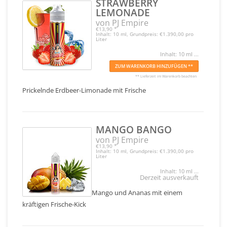
STRAWBERRY
LEMONADE
von PJ Empire
€13,90
*
Inhalt: 10 ml, Grundpreis: €1.390,00 pro
Liter
Inhalt: 10 ml ...
ZUM WARENKORB HINZUFÜGEN **
** Lieferzeit im Warenkorb beachten
Prickelnde Erdbeer-Limonade mit Frische
MANGO BANGO
von PJ Empire
€13,90
*
Inhalt: 10 ml, Grundpreis: €1.390,00 pro
Liter
Inhalt: 10 ml ...
Derzeit ausverkauft
Mango und Ananas mit einem
kräftigen Frische-Kick