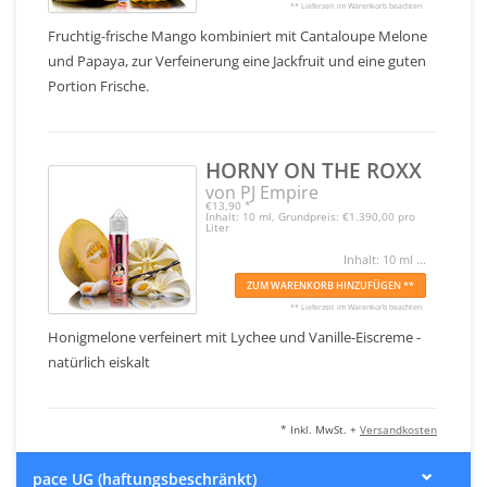
** Lieferzeit im Warenkorb beachten
Fruchtig-frische Mango kombiniert mit Cantaloupe Melone
und Papaya, zur Verfeinerung eine Jackfruit und eine guten
Portion Frische.
HORNY ON THE ROXX
von PJ Empire
€13,90
*
Inhalt: 10 ml, Grundpreis: €1.390,00 pro
Liter
Inhalt: 10 ml ...
ZUM WARENKORB HINZUFÜGEN **
** Lieferzeit im Warenkorb beachten
Honigmelone verfeinert mit Lychee und Vanille-Eiscreme -
natürlich eiskalt
* Inkl. MwSt. +
Versandkosten
pace UG (haftungsbeschränkt)