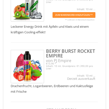
Liter
Inhalt: 10 ml ...
ZUM WARENKORB HINZUFÜGEN **
** Lieferzeit im Warenkorb beachten
Leckerer Energy Drink mit Äpfeln und Kiwis und einem
kräftigen Cooling-effekt!
BERRY BURST ROCKET
EMPIRE
von PJ Empire
€13,90
*
Inhalt: 10 ml, Grundpreis: €1.390,00 pro
Liter
Inhalt: 10 ml ...
Derzeit ausverkauft
Drachenfrucht, Loganbeeren, Erdbeeren und Kaktusfeige
mit Frische