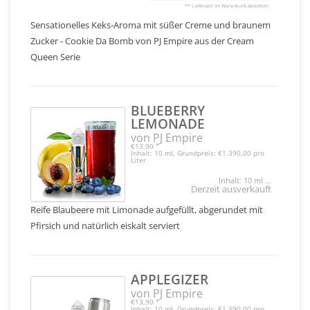
** Lieferzeit im Warenkorb beachten
Sensationelles Keks-Aroma mit süßer Creme und braunem
Zucker - Cookie Da Bomb von PJ Empire aus der Cream
Queen Serie
BLUEBERRY
LEMONADE
von PJ Empire
€13,90
*
Inhalt: 10 ml, Grundpreis: €1.390,00 pro
Liter
Inhalt: 10 ml ...
Derzeit ausverkauft
Reife Blaubeere mit Limonade aufgefüllt, abgerundet mit
Pfirsich und natürlich eiskalt serviert
APPLEGIZER
von PJ Empire
€13,90
*
Inhalt: 10 ml, Grundpreis: €1.390,00 pro