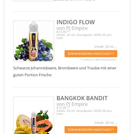
INDIGO FLOW
von PJ Empire
€13,90
*
Inhalt: 20 ml, Grundpreis: €695,00 pro
Liter
Inhalt: 20 ml ...
ZUM WARENKORB HINZUFÜGEN **
** Lieferzeit im Warenkorb beachten
Schwarze Johannisbeere, Brombeere und Traube mit einer
guten Portion Frische
BANGKOK BANDIT
von PJ Empire
€13,90
*
Inhalt: 20 ml, Grundpreis: €695,00 pro
Liter
Inhalt: 20 ml ...
ZUM WARENKORB HINZUFÜGEN **