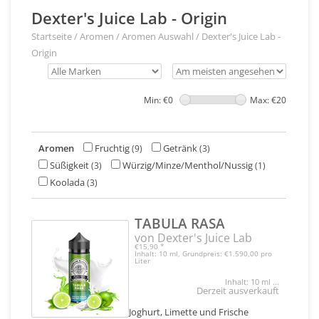
Dexter's Juice Lab - Origin
Startseite
/
Aromen
/
Aromen Auswahl
/
Dexter's Juice Lab -
Origin
Min: €
0
Max: €
20
Aromen
Fruchtig
Getränk
(9)
(3)
Süßigkeit
Würzig/Minze/Menthol/Nussig
(3)
(1)
Koolada
(3)
TABULA RASA
von Dexter's Juice Lab
€15,90
*
Inhalt: 10 ml, Grundpreis: €1.590,00 pro
Liter
Inhalt: 10 ml ...
Derzeit ausverkauft
Joghurt, Limette und Frische