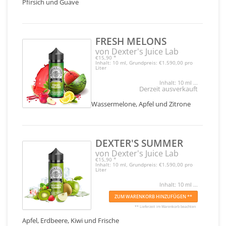
Pfirsich und Guave
FRESH MELONS
von Dexter's Juice Lab
€15,90
*
Inhalt: 10 ml, Grundpreis: €1.590,00 pro
Liter
Inhalt: 10 ml ...
Derzeit ausverkauft
Wassermelone, Apfel und Zitrone
DEXTER'S SUMMER
von Dexter's Juice Lab
€15,90
*
Inhalt: 10 ml, Grundpreis: €1.590,00 pro
Liter
Inhalt: 10 ml ...
ZUM WARENKORB HINZUFÜGEN **
** Lieferzeit im Warenkorb beachten
Apfel, Erdbeere, Kiwi und Frische