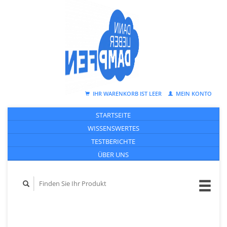
IHR WARENKORB IST LEER
MEIN KONTO
STARTSEITE
WISSENSWERTES
TESTBERICHTE
ÜBER UNS