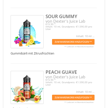
SOUR GUMMY
von Dexter's Juice Lab
€15,90
*
Inhalt: 10 ml, Grundpreis: €1.590,00 pro
Liter
Inhalt: 10 ml ...
ZUM WARENKORB HINZUFÜGEN **
** Lieferzeit im Warenkorb beachten
Gummibärli mit Zitrusfrüchten
PEACH GUAVE
von Dexter's Juice Lab
€15,90
*
Inhalt: 10 ml, Grundpreis: €1.590,00 pro
Liter
Inhalt: 10 ml ...
ZUM WARENKORB HINZUFÜGEN **
** Lieferzeit im Warenkorb beachten