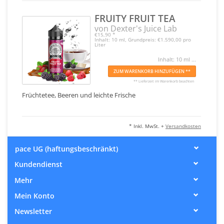
FRUITY FRUIT TEA
von Dexter's Juice Lab
€15,90
*
Inhalt: 10 ml, Grundpreis: €1.590,00 pro
Liter
Inhalt: 10 ml ...
ZUM WARENKORB HINZUFÜGEN **
** Lieferzeit im Warenkorb beachten
Früchtetee, Beeren und leichte Frische
* Inkl. MwSt. +
Versandkosten
pace UG (haftungsbeschränkt)
Kundendienst
Mehr
Mein Konto
Newsletter