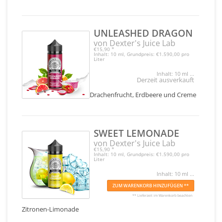
UNLEASHED DRAGON
von Dexter's Juice Lab
€15,90
*
Inhalt: 10 ml, Grundpreis: €1.590,00 pro
Liter
Inhalt: 10 ml ...
Derzeit ausverkauft
Drachenfrucht, Erdbeere und Creme
SWEET LEMONADE
von Dexter's Juice Lab
€15,90
*
Inhalt: 10 ml, Grundpreis: €1.590,00 pro
Liter
Inhalt: 10 ml ...
ZUM WARENKORB HINZUFÜGEN **
** Lieferzeit im Warenkorb beachten
Zitronen-Limonade