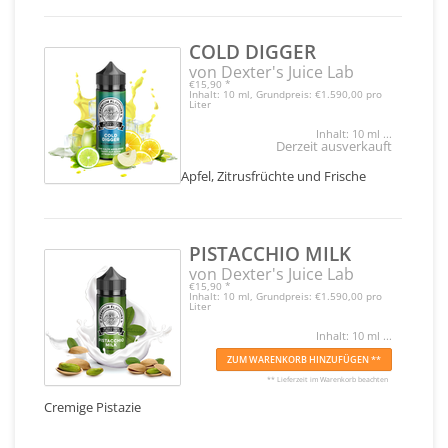
COLD DIGGER
von Dexter's Juice Lab
€15,90
*
Inhalt: 10 ml, Grundpreis: €1.590,00 pro
Liter
Inhalt: 10 ml ...
Derzeit ausverkauft
Apfel, Zitrusfrüchte und Frische
PISTACCHIO MILK
von Dexter's Juice Lab
€15,90
*
Inhalt: 10 ml, Grundpreis: €1.590,00 pro
Liter
Inhalt: 10 ml ...
ZUM WARENKORB HINZUFÜGEN **
** Lieferzeit im Warenkorb beachten
Cremige Pistazie