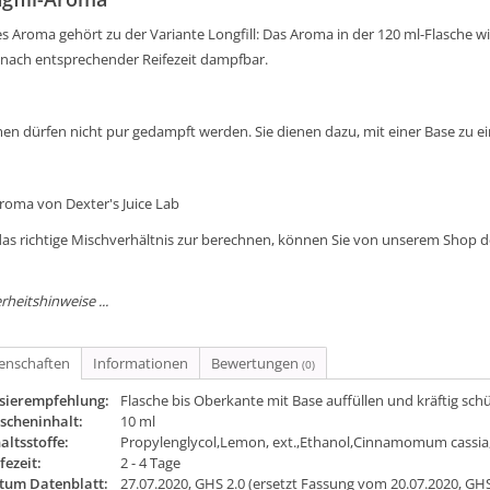
s Aroma gehört zu der Variante Longfill: Das Aroma in der 120 ml-Flasche wird
 nach entsprechender Reifezeit dampfbar.
en dürfen nicht pur gedampft werden. Sie dienen dazu, mit einer Base zu e
Aroma von Dexter's Juice Lab
as richtige Mischverhältnis zur berechnen, können Sie von unserem Shop 
rheitshinweise ...
genschaften
Informationen
Bewertungen
(0)
sierempfehlung:
Flasche bis Oberkante mit Base auffüllen und kräftig sch
scheninhalt:
10 ml
altsstoffe:
Propylenglycol,Lemon, ext.,Ethanol,Cinnamomum cassia,
fezeit:
2 - 4 Tage
tum Datenblatt:
27.07.2020, GHS 2.0 (ersetzt Fassung vom 20.07.2020, GHS