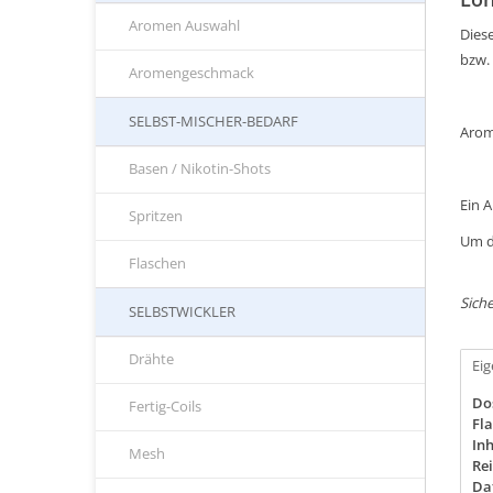
Aromen Auswahl
Diese
bzw.
Aromengeschmack
SELBST-MISCHER-BEDARF
Arom
Basen / Nikotin-Shots
Ein 
Spritzen
Um d
Flaschen
Siche
SELBSTWICKLER
Drähte
Ei
Do
Fertig-Coils
Fla
Inh
Mesh
Rei
Da