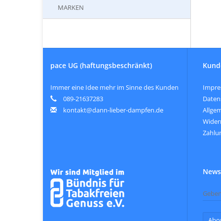
MARKEN
pace UG (haftungsbeschränkt)
Kund
Immer eine Idee mehr im Sinne des Kunden
Impr
089-21637283
Daten
kontakt@dann-lieber-dampfen.de
Allge
Wider
Zahlu
Newsl
Abo