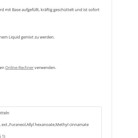
 mit Base aufgefüllt, kräftig geschüttelt und ist sofort
inem Liquid gemixt zu werden.
den
Online-Rechner
verwenden.
ütteln
 ext.,Furaneol,Allyl hexanoate,Methyl cinnamate
 1)