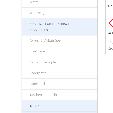
Watte
Her
Werkzeug
ZUBEHÖR FÜR ELEKTRISCHE
ZIGARETTEN
AC
Akkus für Akkuträger
Ge
Sic
Ersatzteile
Verdampferköpfe
Ladegeräte
Ladekabel
Taschen und mehr
TABAK