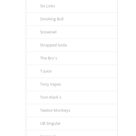
Six Licks
Smoking Bull
Snowowl
Strapped Soda
The Bro`s
T-Juice
Tony Vapes
Tom Klark´s
Twelve Monkeys
UB Singular