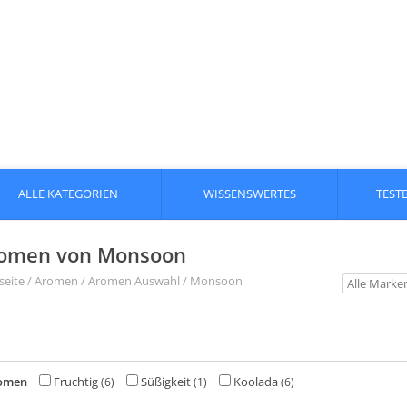
ALLE KATEGORIEN
WISSENSWERTES
TEST
omen von Monsoon
seite
/
Aromen
/
Aromen Auswahl
/
Monsoon
omen
Fruchtig
Süßigkeit
Koolada
(6)
(1)
(6)