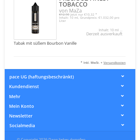
TOBACCO
von MaZa
€12,90
jetzt nur
€10,32
*
Inhalt: 10 ml, Grundpreis: €1.032,00 pro
Liter
Inhalt: 10 ml ...
Derzeit ausverkauft
Tabak mit süßem Bourbon Vanille
* Inkl. MwSt. +
Versandkosten
pace UG (haftungsbeschränkt)
Kundendienst
Mehr
Mein Konto
Newsletter
Socialmedia
© Copyright 2026 Dann lieber dampfen