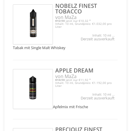
NOBELZ FINEST
TOBACCO
von MaZa
€12,90
jetzt nur
€10,32
*
Inhalt: 10 ml, Grundpreis: €1.032,00 pro
Liter
Inhalt: 10 ml ...
Derzeit ausverkauft
Tabak mit Single Malt Whiskey
APPLE DREAM
von MaZa
€14,90
jetzt nur
€11,92
*
Inhalt: 10 ml, Grundpreis: €1.192,00 pro
Liter
Inhalt: 10 ml ...
Derzeit ausverkauft
Apfelmix mit Frische
PRECIOUZ FINEST