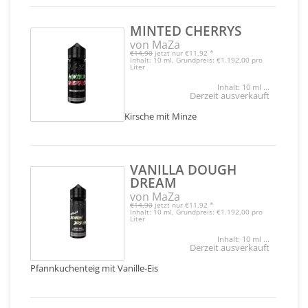
MINTED CHERRYS
von MaZa
€14,90
jetzt nur
€11,92
*
Inhalt: 10 ml, Grundpreis: €1.192,00 pro
Liter
Inhalt: 10 ml ...
Derzeit ausverkauft
Kirsche mit Minze
VANILLA DOUGH
DREAM
von MaZa
€14,90
jetzt nur
€11,92
*
Inhalt: 10 ml, Grundpreis: €1.192,00 pro
Liter
Inhalt: 10 ml ...
Derzeit ausverkauft
Pfannkuchenteig mit Vanille-Eis