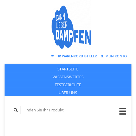
IHR WARENKORB IST LEER
MEIN KONTO
STARTSEITE
WISSENSWERTES
TESTBERICHTE
ÜBER UNS