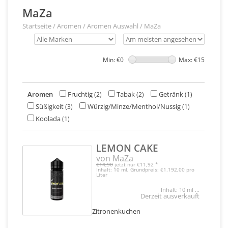
MaZa
Startseite
/
Aromen
/
Aromen Auswahl
/
MaZa
Min: €
0
Max: €
15
Aromen
Fruchtig
Tabak
Getränk
(2)
(2)
(1)
Süßigkeit
Würzig/Minze/Menthol/Nussig
(3)
(1)
Koolada
(1)
LEMON CAKE
von MaZa
€14,90
jetzt nur
€11,92
*
Inhalt: 10 ml, Grundpreis: €1.192,00 pro
Liter
Inhalt: 10 ml ...
Derzeit ausverkauft
Zitronenkuchen