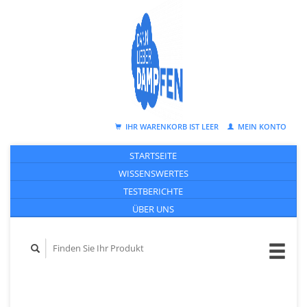
IHR WARENKORB IST LEER
MEIN KONTO
STARTSEITE
WISSENSWERTES
TESTBERICHTE
ÜBER UNS