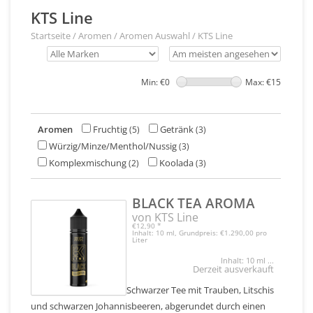
KTS Line
Startseite
/
Aromen
/
Aromen Auswahl
/
KTS Line
Min: €
0
Max: €
15
Aromen
Fruchtig
Getränk
(5)
(3)
Würzig/Minze/Menthol/Nussig
(3)
Komplexmischung
Koolada
(2)
(3)
BLACK TEA AROMA
von KTS Line
€12,90
*
Inhalt: 10 ml, Grundpreis: €1.290,00 pro
Liter
Inhalt: 10 ml ...
Derzeit ausverkauft
Schwarzer Tee mit Trauben, Litschis
und schwarzen Johannisbeeren, abgerundet durch einen