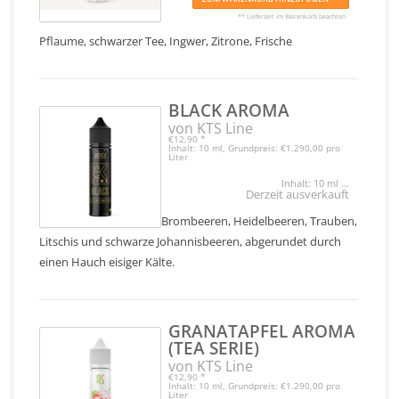
** Lieferzeit im Warenkorb beachten
Pflaume, schwarzer Tee, Ingwer, Zitrone, Frische
BLACK AROMA
von KTS Line
€12,90
*
Inhalt: 10 ml, Grundpreis: €1.290,00 pro
Liter
Inhalt: 10 ml ...
Derzeit ausverkauft
Brombeeren, Heidelbeeren, Trauben,
Litschis und schwarze Johannisbeeren, abgerundet durch
einen Hauch eisiger Kälte.
GRANATAPFEL AROMA
(TEA SERIE)
von KTS Line
€12,90
*
Inhalt: 10 ml, Grundpreis: €1.290,00 pro
Liter