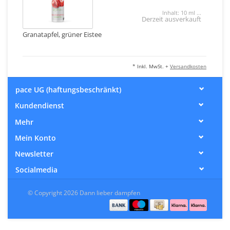
Inhalt: 10 ml ...
Derzeit ausverkauft
Granatapfel, grüner Eistee
* Inkl. MwSt. +
Versandkosten
pace UG (haftungsbeschränkt)
Kundendienst
Mehr
Mein Konto
Newsletter
Socialmedia
© Copyright 2026 Dann lieber dampfen