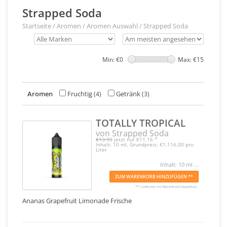
Strapped Soda
Startseite
/
Aromen
/
Aromen Auswahl
/
Strapped Soda
Min: €
0
Max: €
15
Aromen
Fruchtig
Getränk
(4)
(3)
TOTALLY TROPICAL
von Strapped Soda
€13,95
jetzt nur
€11,16
*
Inhalt: 10 ml, Grundpreis: €1.116,00 pro
Liter
Inhalt: 10 ml ...
ZUM WARENKORB HINZUFÜGEN **
** Lieferzeit im Warenkorb beachten
Ananas Grapefruit Limonade Frische