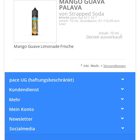
MANGO GUAVA
PALAVA
von Strapped Soda
€13,95
jetzt nur
€11,16
*
Inhalt: 10 ml, Grundpreis: €1.116,00 pro
Liter
Inhalt: 10 ml ...
Derzeit ausverkauft
Mango Guave Limonade Frische
* Inkl. MwSt. +
Versandkosten
pace UG (haftungsbeschränkt)
Kundendienst
Mehr
Mein Konto
Newsletter
Socialmedia