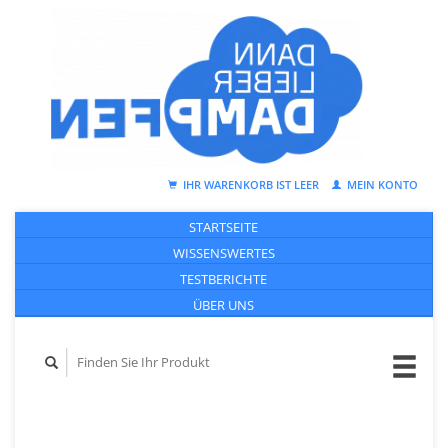
IHR WARENKORB IST LEER
MEIN KONTO
STARTSEITE
WISSENSWERTES
TESTBERICHTE
ÜBER UNS