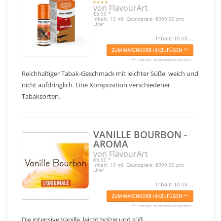
von FlavourArt
€9,99
*
Inhalt: 10 ml, Grundpreis: €999,00 pro
Liter
Inhalt: 10 ml ...
ZUM WARENKORB HINZUFÜGEN **
** Lieferzeit im Warenkorb beachten
Reichhaltiger Tabak-Geschmack mit leichter Süße, weich und
nicht aufdringlich. Eine Komposition verschiedener
Tabaksorten.
VANILLE BOURBON -
AROMA
von FlavourArt
€9,99
*
Inhalt: 10 ml, Grundpreis: €999,00 pro
Liter
Inhalt: 10 ml ...
ZUM WARENKORB HINZUFÜGEN **
** Lieferzeit im Warenkorb beachten
Die intensive Vanille, leicht holzig und süß.