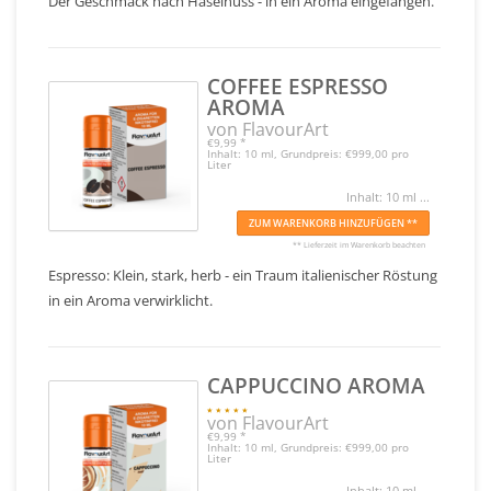
Der Geschmack nach Haselnuss - in ein Aroma eingefangen.
COFFEE ESPRESSO
AROMA
von FlavourArt
€9,99
*
Inhalt: 10 ml, Grundpreis: €999,00 pro
Liter
Inhalt: 10 ml ...
ZUM WARENKORB HINZUFÜGEN **
** Lieferzeit im Warenkorb beachten
Espresso: Klein, stark, herb - ein Traum italienischer Röstung
in ein Aroma verwirklicht.
CAPPUCCINO AROMA
von FlavourArt
€9,99
*
Inhalt: 10 ml, Grundpreis: €999,00 pro
Liter
Inhalt: 10 ml ...