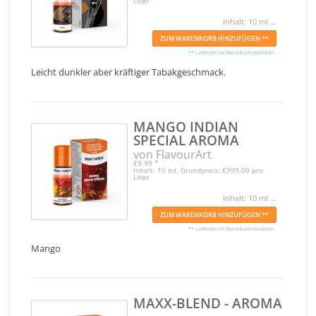
Liter
Inhalt: 10 ml ...
ZUM WARENKORB HINZUFÜGEN **
** Lieferzeit im Warenkorb beachten
Leicht dunkler aber kräftiger Tabakgeschmack.
MANGO INDIAN
SPECIAL AROMA
von FlavourArt
€9,99
*
Inhalt: 10 ml, Grundpreis: €999,00 pro
Liter
Inhalt: 10 ml ...
ZUM WARENKORB HINZUFÜGEN **
** Lieferzeit im Warenkorb beachten
Mango
MAXX-BLEND - AROMA