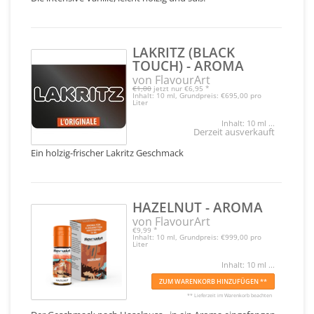
LAKRITZ (BLACK
TOUCH) - AROMA
von FlavourArt
€1,00
jetzt nur
€6,95
*
Inhalt: 10 ml, Grundpreis: €695,00 pro
Liter
Inhalt: 10 ml ...
Derzeit ausverkauft
Ein holzig-frischer Lakritz Geschmack
HAZELNUT - AROMA
von FlavourArt
€9,99
*
Inhalt: 10 ml, Grundpreis: €999,00 pro
Liter
Inhalt: 10 ml ...
ZUM WARENKORB HINZUFÜGEN **
** Lieferzeit im Warenkorb beachten