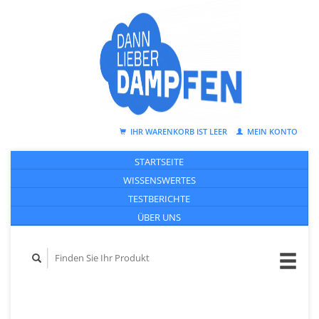
IHR WARENKORB IST LEER
MEIN KONTO
STARTSEITE
WISSENSWERTES
TESTBERICHTE
ÜBER UNS