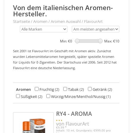
Von dem italienischen Aromen-
Hersteller.
Startseite
/
Aromen
/
Aromen Auswahl
/
FlavourArt
Min: €
0
Max: €
10
Seit 2001 ist FlavourArt im Geschäft mit Aromen aktiv. Zunächst
wurden Lebensmittelaromen hergestellt, später spezielle Aromen
für Liquids für E-Zigaretten. Der Startschuss viel 2006. Seit 2012 hat
FlavourArt eine deutsche Niederlassung.
Aromen
Fruchtig
Tabak
Getränk
(2)
(2)
(2)
Süßigkeit
Würzig/Minze/Menthol/Nussig
(2)
(1)
RY4 - AROMA
von FlavourArt
€9,99
*
Inhalt: 10 ml, Grundpreis: €999,00 pro