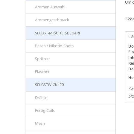
Um d
Aromen Auswahl
Siche
Aromengeschmack
SELBST-MISCHER-BEDARF
Ei
Basen / Nikotin-Shots
Do
Fla
Inh
Spritzen
Rei
Da
Flaschen
Her
SELBSTWICKLER
Ge
Sic
Drähte
Fertig-Coils
Mesh