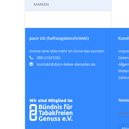
MARKEN
pace UG (haftungsbeschränkt)
Kund
Immer eine Idee mehr im Sinne des Kunden
Impr
089-21637283
Daten
kontakt@dann-lieber-dampfen.de
Allge
Wider
Zahlu
Newsl
Abo