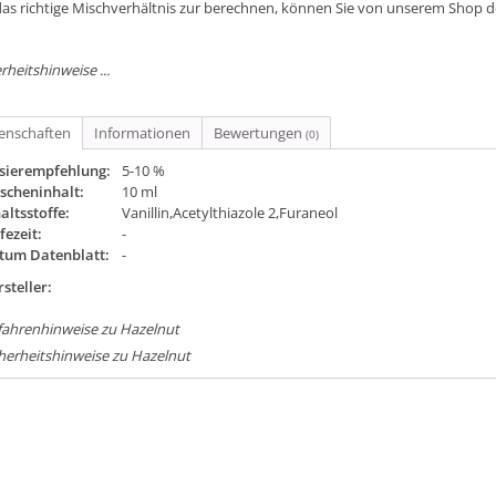
as richtige Mischverhältnis zur berechnen, können Sie von unserem Shop 
rheitshinweise ...
genschaften
Informationen
Bewertungen
(0)
sierempfehlung:
5-10 %
scheninhalt:
10 ml
altsstoffe:
Vanillin,Acetylthiazole 2,Furaneol
fezeit:
-
tum Datenblatt:
-
steller:
fahrenhinweise zu Hazelnut
herheitshinweise zu Hazelnut