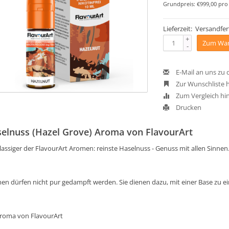
Grundpreis: €999,00 pro 
Lieferzeit: Versandfert
+
Zum War
-
E-Mail an uns zu
Zur Wunschliste 
Zum Vergleich hi
Drucken
elnuss (Hazel Grove) Aroma von FlavourArt
lassiger der FlavourArt Aromen: reinste Haselnuss - Genuss mit allen Sinnen
en dürfen nicht pur gedampft werden. Sie dienen dazu, mit einer Base zu 
Aroma von FlavourArt