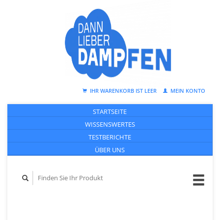
IHR WARENKORB IST LEER
MEIN KONTO
STARTSEITE
WISSENSWERTES
TESTBERICHTE
ÜBER UNS