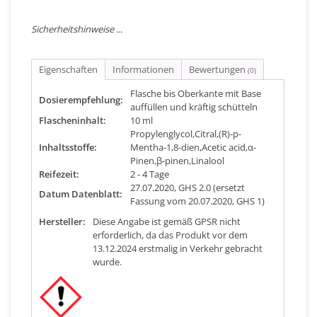
Sicherheitshinweise ...
Eigenschaften
Informationen
Bewertungen
(0)
Flasche bis Oberkante mit Base
Dosierempfehlung:
auffüllen und kräftig schütteln
Flascheninhalt:
10 ml
Propylenglycol,Citral,(R)-p-
Inhaltsstoffe:
Mentha-1,8-dien,Acetic acid,α-
Pinen,β-pinen,Linalool
Reifezeit:
2 - 4 Tage
27.07.2020, GHS 2.0 (ersetzt
Datum Datenblatt:
Fassung vom 20.07.2020, GHS 1)
Hersteller:
Diese Angabe ist gemäß GPSR nicht
erforderlich, da das Produkt vor dem
13.12.2024 erstmalig in Verkehr gebracht
wurde.