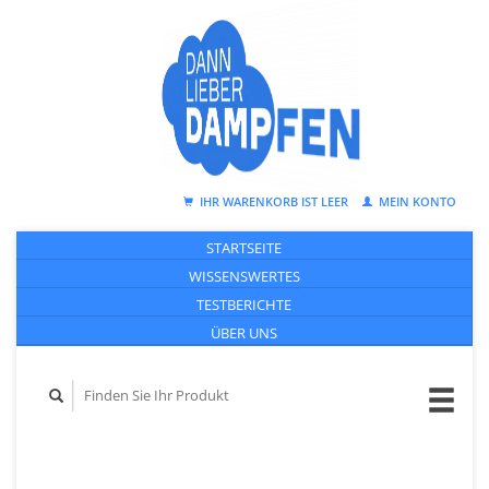
IHR WARENKORB IST LEER
MEIN KONTO
STARTSEITE
WISSENSWERTES
TESTBERICHTE
ÜBER UNS