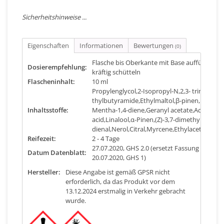
Sicherheitshinweise ...
Eigenschaften
Informationen
Bewertungen
(0)
Flasche bis Oberkante mit Base auffüllen un
Dosierempfehlung:
kräftig schütteln
Flascheninhalt:
10 ml
Propylenglycol,2-Isopropyl-N,2,3- trime-
thylbutyramide,Ethylmaltol,β-pinen,p-
Inhaltsstoffe:
Mentha-1,4-diene,Geranyl acetate,Acetic
acid,Linalool,α-Pinen,(Z)-3,7-dimethylocta-2,
dienal,Nerol,Citral,Myrcene,Ethylacetat,Cine
Reifezeit:
2 - 4 Tage
27.07.2020, GHS 2.0 (ersetzt Fassung vom
Datum Datenblatt:
20.07.2020, GHS 1)
Hersteller:
Diese Angabe ist gemäß GPSR nicht
erforderlich, da das Produkt vor dem
13.12.2024 erstmalig in Verkehr gebracht
wurde.