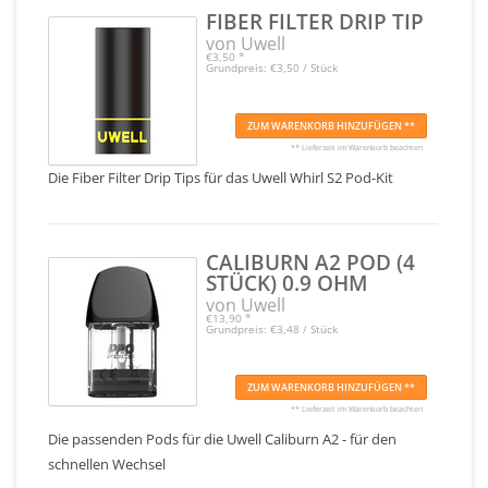
FIBER FILTER DRIP TIP
von Uwell
€3,50
*
Grundpreis: €3,50 / Stück
ZUM WARENKORB HINZUFÜGEN **
** Lieferzeit im Warenkorb beachten
Die Fiber Filter Drip Tips für das Uwell Whirl S2 Pod-Kit
CALIBURN A2 POD (4
STÜCK) 0.9 OHM
von Uwell
€13,90
*
Grundpreis: €3,48 / Stück
ZUM WARENKORB HINZUFÜGEN **
** Lieferzeit im Warenkorb beachten
Die passenden Pods für die Uwell Caliburn A2 - für den
schnellen Wechsel