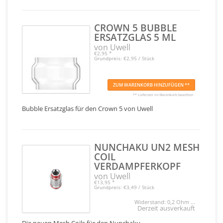
CROWN 5 BUBBLE
ERSATZGLAS 5 ML
von Uwell
€2,95
*
Grundpreis: €2,95 / Stück
ZUM WARENKORB HINZUFÜGEN **
** Lieferzeit im Warenkorb beachten
Bubble Ersatzglas für den Crown 5 von Uwell
NUNCHAKU UN2 MESH
COIL
VERDAMPFERKOPF
von Uwell
€13,95
*
Grundpreis: €3,49 / Stück
Widerstand: 0,2 Ohm ...
Derzeit ausverkauft
Die neuen Mesh Coils für den Nunchaku.