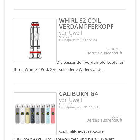
WHIRL S2 COIL
VERDAMPFERKOPF
von Uwell
€10,95
*
Grundpreis: €2,73 / Stück
1,2 OHM ...
Derzeit ausverkauft
Die passenden Verdampferköpfe für
Ihren Whirl S2 Pod, 2 verschiedene Widerstände.
CALIBURN G4
von Uwell
€31,95
*
Grundpreis: €31,95 / Stück
gold ...
Derzeit ausverkauft
Uwell Caliburn G4 Pod-Kit
1300 mAh Akku, 3 ml Tankvolumen und bis zu 35 Watt