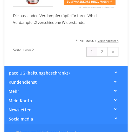
ZUM WARENKORB HINZUFÜGEN **
** Lieferzeit im Warenkorb beachten
Die passenden Verdampferköpfe für Ihren Whirl
Verdampfer,2 verschiedene Widerstände.
* Inkl. MwSt. +
Versandkosten
Seite 1 von 2
1
2
pace UG (haftungsbeschränkt)
Kundendienst
Mehr
Mein Konto
Newsletter
Socialmedia