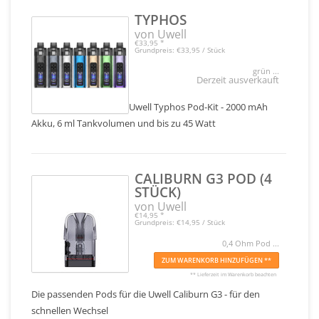
TYPHOS
von Uwell
€33,95
*
Grundpreis: €33,95 / Stück
grün ...
Derzeit ausverkauft
Uwell Typhos Pod-Kit - 2000 mAh
Akku, 6 ml Tankvolumen und bis zu 45 Watt
CALIBURN G3 POD (4
STÜCK)
von Uwell
€14,95
*
Grundpreis: €14,95 / Stück
0,4 Ohm Pod ...
ZUM WARENKORB HINZUFÜGEN **
** Lieferzeit im Warenkorb beachten
Die passenden Pods für die Uwell Caliburn G3 - für den
schnellen Wechsel