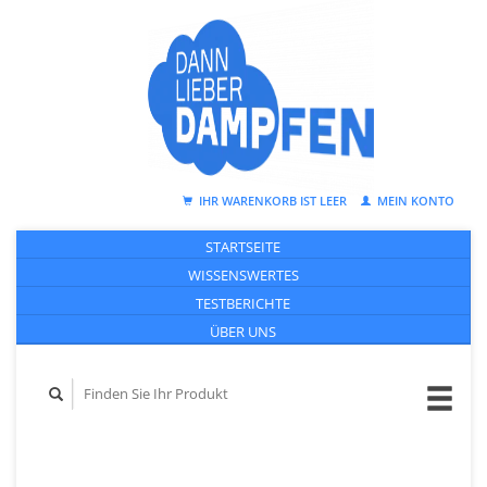
IHR WARENKORB IST LEER
MEIN KONTO
STARTSEITE
WISSENSWERTES
TESTBERICHTE
ÜBER UNS