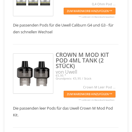
0,4 Ohm Pod ...
ZUM WARENKORB HINZUFÜGEN **
** Lieferzeit im Warenkorb beachten
Die passenden Pods für die Uwell Caliburn G4 und G3 - für
den schnellen Wechsel
CROWN M MOD KIT
POD 4ML TANK (2
STÜCK)
von Uwell
€5,95
*
Grundpreis: €5,95 / Stück
Crown M Leer Pod ...
ZUM WARENKORB HINZUFÜGEN **
** Lieferzeit im Warenkorb beachten
Die passenden leer Pods für das Uwell Crown M Mod Pod
Kit.