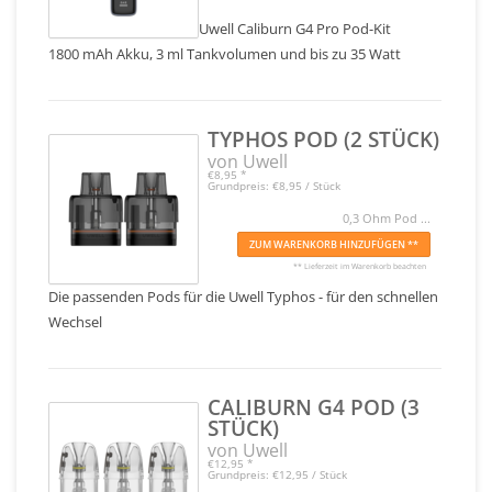
Uwell Caliburn G4 Pro Pod-Kit
1800 mAh Akku, 3 ml Tankvolumen und bis zu 35 Watt
TYPHOS POD (2 STÜCK)
von Uwell
€8,95
*
Grundpreis: €8,95 / Stück
0,3 Ohm Pod ...
ZUM WARENKORB HINZUFÜGEN **
** Lieferzeit im Warenkorb beachten
Die passenden Pods für die Uwell Typhos - für den schnellen
Wechsel
CALIBURN G4 POD (3
STÜCK)
von Uwell
€12,95
*
Grundpreis: €12,95 / Stück