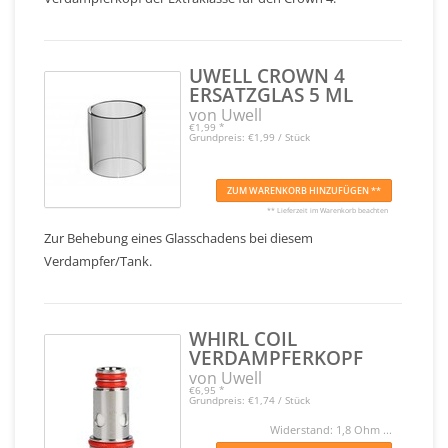
UWELL CROWN 4
ERSATZGLAS 5 ML
von Uwell
€1,99
*
Grundpreis: €1,99 / Stück
ZUM WARENKORB HINZUFÜGEN **
** Lieferzeit im Warenkorb beachten
Zur Behebung eines Glasschadens bei diesem
Verdampfer/Tank.
WHIRL COIL
VERDAMPFERKOPF
von Uwell
€6,95
*
Grundpreis: €1,74 / Stück
Widerstand: 1,8 Ohm ...