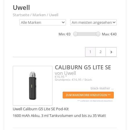
Uwell
Startseite
/
Marken
/
Uwell
Min: €
0
Max: €
40
1
2
CALIBURN G5 LITE SE
von Uwell
€16,95
*
Grundpreis: €16,95 / Stück
black-leather ...
ZUM WARENKORB HINZUFÜGEN **
** Lieferzeit im Warenkorb beachten
Uwell Caliburn G5 Lite SE Pod-Kit
1600 mAh Akku, 3 ml Tankvolumen und bis zu 35 Watt