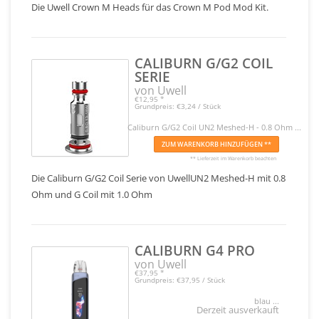
Die Uwell Crown M Heads für das Crown M Pod Mod Kit.
CALIBURN G/G2 COIL
SERIE
von Uwell
€12,95
*
Grundpreis: €3,24 / Stück
Caliburn G/G2 Coil UN2 Meshed-H - 0.8 Ohm ...
ZUM WARENKORB HINZUFÜGEN **
** Lieferzeit im Warenkorb beachten
Die Caliburn G/G2 Coil Serie von UwellUN2 Meshed-H mit 0.8
Ohm und G Coil mit 1.0 Ohm
CALIBURN G4 PRO
von Uwell
€37,95
*
Grundpreis: €37,95 / Stück
blau ...
Derzeit ausverkauft