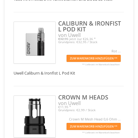
CALIBURN & IRONFIST
L POD KIT
von Uwell
€32,95
jetzt nur
€26,36
*
Grundpreis: €32,95 / Stück
Rot ...
ZUM WARENKORB HINZUFÜGEN **
** Lieferzeit im Warenkorb beachten
Uwell Caliburn & Ironfist L Pod Kit
CROWN M HEADS
von Uwell
€11,95
*
Grundpreis: €2,99 / Stück
Crown M Mesh Head 0,6 Ohm ...
ZUM WARENKORB HINZUFÜGEN **
** Lieferzeit im Warenkorb beachten