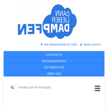
IHR WARENKORB IST LEER
MEIN KONTO
STARTSEITE
WISSENSWERTES
TESTBERICHTE
ÜBER UNS