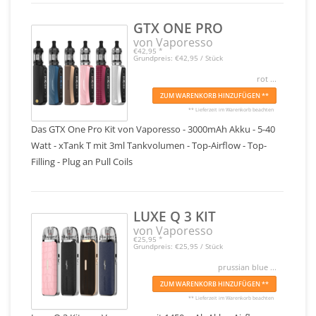
GTX ONE PRO
von Vaporesso
€42,95
*
Grundpreis: €42,95 / Stück
rot ...
ZUM WARENKORB HINZUFÜGEN **
** Lieferzeit im Warenkorb beachten
Das GTX One Pro Kit von Vaporesso - 3000mAh Akku - 5-40
Watt - xTank T mit 3ml Tankvolumen - Top-Airflow - Top-
Filling - Plug an Pull Coils
LUXE Q 3 KIT
von Vaporesso
€25,95
*
Grundpreis: €25,95 / Stück
prussian blue ...
ZUM WARENKORB HINZUFÜGEN **
** Lieferzeit im Warenkorb beachten