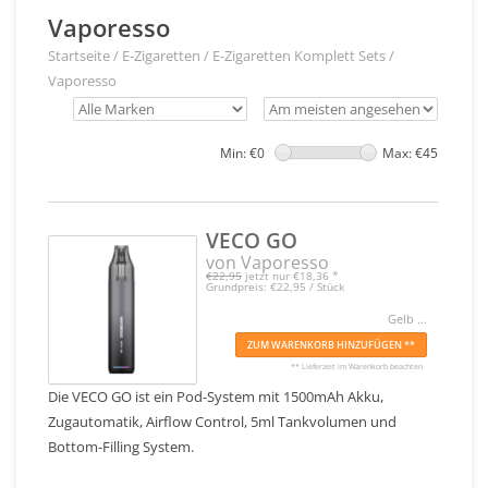
Vaporesso
Startseite
/
E-Zigaretten
/
E-Zigaretten Komplett Sets
/
Vaporesso
Min: €
0
Max: €
45
VECO GO
von Vaporesso
€22,95
jetzt nur
€18,36
*
Grundpreis: €22,95 / Stück
Gelb ...
ZUM WARENKORB HINZUFÜGEN **
** Lieferzeit im Warenkorb beachten
Die VECO GO ist ein Pod-System mit 1500mAh Akku,
Zugautomatik, Airflow Control, 5ml Tankvolumen und
Bottom-Filling System.