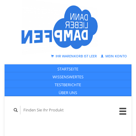
IHR WARENKORB IST LEER
MEIN KONTO
STARTSEITE
WISSENSWERTES
TESTBERICHTE
ÜBER UNS