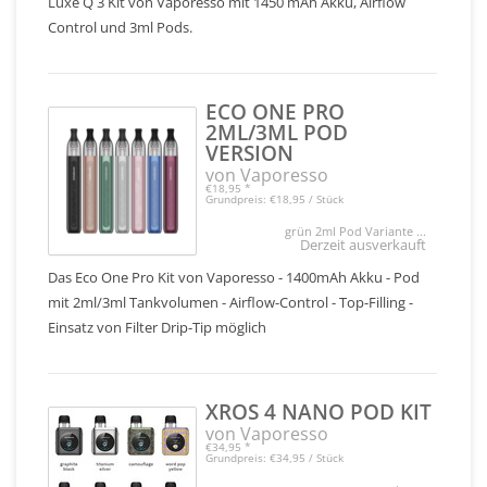
Luxe Q 3 Kit von Vaporesso mit 1450 mAh Akku, Airflow
Control und 3ml Pods.
ECO ONE PRO
2ML/3ML POD
VERSION
von Vaporesso
€18,95
*
Grundpreis: €18,95 / Stück
grün 2ml Pod Variante ...
Derzeit ausverkauft
Das Eco One Pro Kit von Vaporesso - 1400mAh Akku - Pod
mit 2ml/3ml Tankvolumen - Airflow-Control - Top-Filling -
Einsatz von Filter Drip-Tip möglich
XROS 4 NANO POD KIT
von Vaporesso
€34,95
*
Grundpreis: €34,95 / Stück