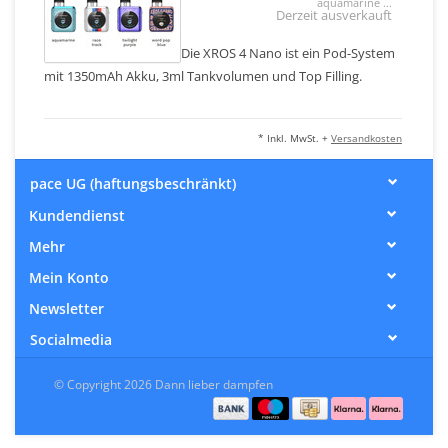
aquamarine ...
Derzeit ausverkauft
Die XROS 4 Nano ist ein Pod-System
mit 1350mAh Akku, 3ml Tankvolumen und Top Filling.
* Inkl. MwSt. +
Versandkosten
pace UG (haftungsbeschränkt)
Kundendienst
Mehr
Mein Konto
Newsletter
Socialmedia
© Copyright 2026 Dann lieber dampfen