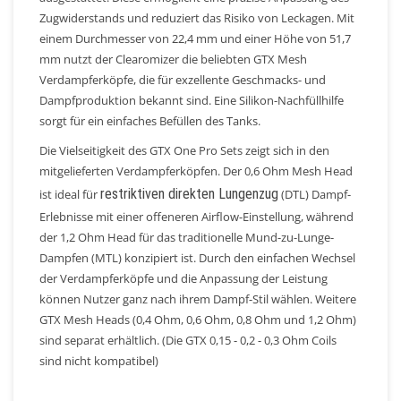
Zugwiderstands und reduziert das Risiko von Leckagen. Mit
einem Durchmesser von 22,4 mm und einer Höhe von 51,7
mm nutzt der Clearomizer die beliebten GTX Mesh
Verdampferköpfe, die für exzellente Geschmacks- und
Dampfproduktion bekannt sind. Eine Silikon-Nachfüllhilfe
sorgt für ein einfaches Befüllen des Tanks.
Die Vielseitigkeit des GTX One Pro Sets zeigt sich in den
mitgelieferten Verdampferköpfen. Der 0,6 Ohm Mesh Head
restriktiven direkten Lungenzug
ist ideal für
(DTL) Dampf-
Erlebnisse mit einer offeneren Airflow-Einstellung, während
der 1,2 Ohm Head für das traditionelle Mund-zu-Lunge-
Dampfen (MTL) konzipiert ist. Durch den einfachen Wechsel
der Verdampferköpfe und die Anpassung der Leistung
können Nutzer ganz nach ihrem Dampf-Stil wählen. Weitere
GTX Mesh Heads (0,4 Ohm, 0,6 Ohm, 0,8 Ohm und 1,2 Ohm)
sind separat erhältlich. (Die GTX 0,15 - 0,2 - 0,3 Ohm Coils
sind nicht kompatibel)