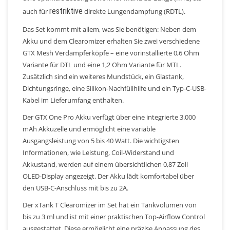
restriktive
auch für
direkte Lungendampfung (RDTL).
Das Set kommt mit allem, was Sie benötigen: Neben dem
Akku und dem Clearomizer erhalten Sie zwei verschiedene
GTX Mesh Verdampferköpfe – eine vorinstallierte 0,6 Ohm
Variante für DTL und eine 1,2 Ohm Variante für MTL.
Zusätzlich sind ein weiteres Mundstück, ein Glastank,
Dichtungsringe, eine Silikon-Nachfüllhilfe und ein Typ-C-USB-
Kabel im Lieferumfang enthalten.
Der GTX One Pro Akku verfügt über eine integrierte 3.000
mAh Akkuzelle und ermöglicht eine variable
Ausgangsleistung von 5 bis 40 Watt. Die wichtigsten
Informationen, wie Leistung, Coil-Widerstand und
Akkustand, werden auf einem übersichtlichen 0,87 Zoll
OLED-Display angezeigt. Der Akku lädt komfortabel über
den USB-C-Anschluss mit bis zu 2A.
Der xTank T Clearomizer im Set hat ein Tankvolumen von
bis zu 3 ml und ist mit einer praktischen Top-Airflow Control
ausgestattet. Diese ermöglicht eine präzise Anpassung des