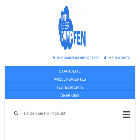
IHR WARENKORB IST LEER
MEIN KONTO
STARTSEITE
WISSENSWERTES
TESTBERICHTE
ÜBER UNS