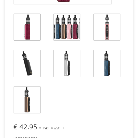
€ 42,95
*
Inkl. MwSt.
+
Versandkosten