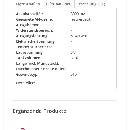
Eigenschaften
Informationen
Bewertungen
(0)
Akkukapazität:
3000 mAh
Geeignete Akkuzelle:
festverbaut
Ausgabemodi:
-
Widerstandsbereich:
-
Ausgangsleistung:
5 - 40 Watt
Elektrische Spannung:
-
Temperaturbereich:
-
Ladespannung:
5 V
Tankvolumen:
3 ml
Länge (incl. Mundstück):
-
Durchmesser / Breite x Tiefe:
-
Gewindetyp:
510
Hersteller:
Ergänzende Produkte