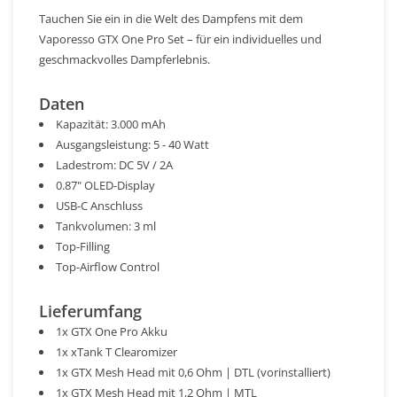
Tauchen Sie ein in die Welt des Dampfens mit dem
Vaporesso GTX One Pro Set – für ein individuelles und
geschmackvolles Dampferlebnis.
Daten
Kapazität: 3.000 mAh
Ausgangsleistung: 5 - 40 Watt
Ladestrom: DC 5V / 2A
0.87" OLED-Display
USB-C Anschluss
Tankvolumen: 3 ml
Top-Filling
Top-Airflow Control
Lieferumfang
1x GTX One Pro Akku
1x xTank T Clearomizer
1x GTX Mesh Head mit 0,6 Ohm | DTL (vorinstalliert)
1x GTX Mesh Head mit 1,2 Ohm | MTL