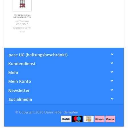
GTX MESH / DUAL
MESH HEADS COIL
von Vaporesso
€10,95
*
Grundpreis: €2,19 /
Stück
pace UG (haftungsbeschränkt)
Kundendienst
Mehr
Mein Konto
Newsletter
Socialmedia
© Copyright 2026 Dann lieber dampfen