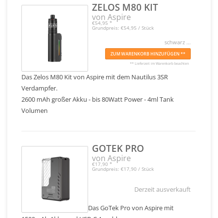
ZELOS M80 KIT
von Aspire
€54,95
*
Grundpreis: €54,95 / Stück
schwarz ...
ZUM WARENKORB HINZUFÜGEN **
** Lieferzeit im Warenkorb beachten
Das Zelos M80 Kit von Aspire mit dem Nautilus 3SR
Verdampfer.
2600 mAh großer Akku - bis 80Watt Power - 4ml Tank
Volumen
GOTEK PRO
von Aspire
€17,90
*
Grundpreis: €17,90 / Stück
Derzeit ausverkauft
Das GoTek Pro von Aspire mit