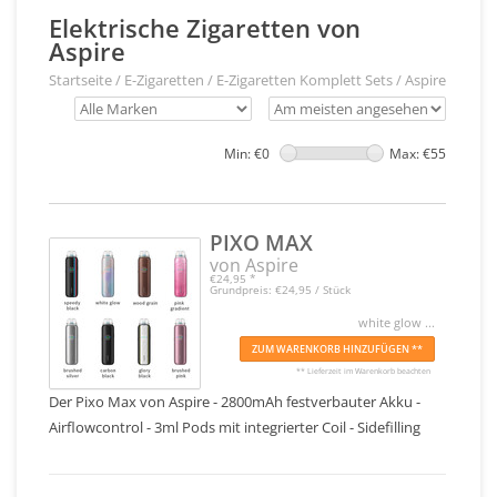
Elektrische Zigaretten von
Aspire
Startseite
/
E-Zigaretten
/
E-Zigaretten Komplett Sets
/
Aspire
Min: €
0
Max: €
55
PIXO MAX
von Aspire
€24,95
*
Grundpreis: €24,95 / Stück
white glow ...
ZUM WARENKORB HINZUFÜGEN **
** Lieferzeit im Warenkorb beachten
Der Pixo Max von Aspire - 2800mAh festverbauter Akku -
Airflowcontrol - 3ml Pods mit integrierter Coil - Sidefilling