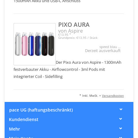
1500mAh Akku und USB-C Anschluss
PIXO AURA
von Aspire
€13,95
*
Grundpreis: €13,95 / Stück
speed blau ...
Derzeit ausverkauft
Der Pixo Aura von Aspire - 1300mAh
festverbauter Akku - Airflowcontrol - 3ml Pods mit
integrierter Coil - Sidefilling
* Inkl. MwSt. +
Versandkosten
pace UG (haftungsbeschränkt)
Kundendienst
Mehr