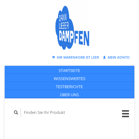
IHR WARENKORB IST LEER
MEIN KONTO
STARTSEITE
WISSENSWERTES
TESTBERICHTE
ÜBER UNS