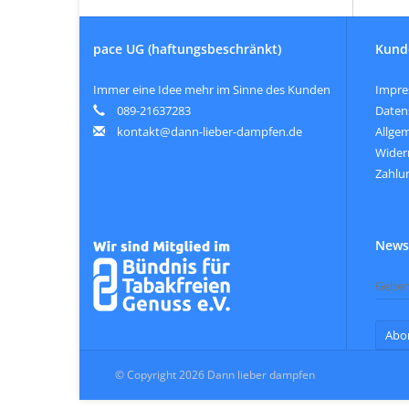
pace UG (haftungsbeschränkt)
Kund
Immer eine Idee mehr im Sinne des Kunden
Impr
089-21637283
Daten
kontakt@dann-lieber-dampfen.de
Allge
Wider
Zahlu
Newsl
Abo
© Copyright 2026 Dann lieber dampfen