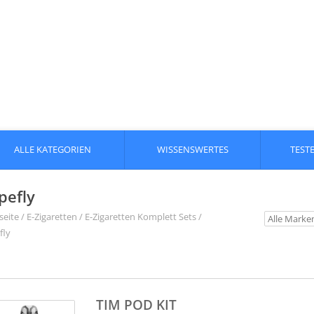
ALLE KATEGORIEN
WISSENSWERTES
TEST
pefly
seite
/
E-Zigaretten
/
E-Zigaretten Komplett Sets
/
fly
TIM POD KIT