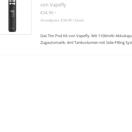
von Vapefly
€34,90
*
Grundpreis: €34,90 / Stück
Das Tim Pod Kit von Vapefly. Mit 1100mAh Akkukapaz
Zugautomatik, 4ml Tankvolumen mit Side-Filling Sy