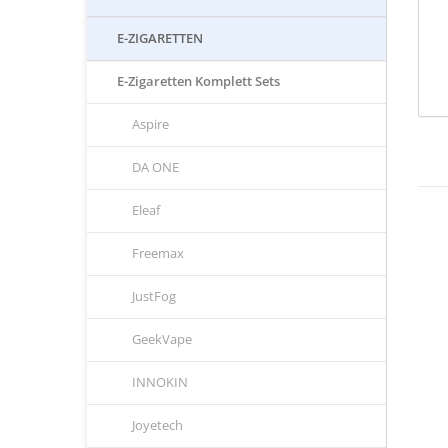
E-ZIGARETTEN
E-Zigaretten Komplett Sets
Aspire
DA ONE
Eleaf
Freemax
JustFog
GeekVape
INNOKIN
Joyetech