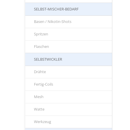
SELBST-MISCHER-BEDARF
Basen / Nikotin-Shots
Spritzen
Flaschen
SELBSTWICKLER
Drähte
Fertig-Coils
Mesh
Watte
Werkzeug