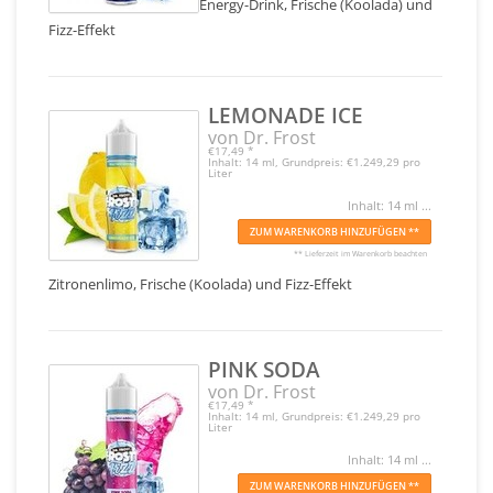
Energy-Drink, Frische (Koolada) und
Fizz-Effekt
LEMONADE ICE
von Dr. Frost
€17,49
*
Inhalt: 14 ml, Grundpreis: €1.249,29 pro
Liter
Inhalt: 14 ml ...
ZUM WARENKORB HINZUFÜGEN **
** Lieferzeit im Warenkorb beachten
Zitronenlimo, Frische (Koolada) und Fizz-Effekt
PINK SODA
von Dr. Frost
€17,49
*
Inhalt: 14 ml, Grundpreis: €1.249,29 pro
Liter
Inhalt: 14 ml ...
ZUM WARENKORB HINZUFÜGEN **