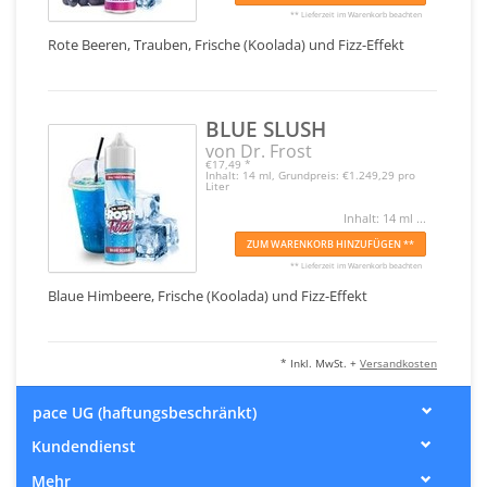
** Lieferzeit im Warenkorb beachten
Rote Beeren, Trauben, Frische (Koolada) und Fizz-Effekt
BLUE SLUSH
von Dr. Frost
€17,49
*
Inhalt: 14 ml, Grundpreis: €1.249,29 pro
Liter
Inhalt: 14 ml ...
ZUM WARENKORB HINZUFÜGEN **
** Lieferzeit im Warenkorb beachten
Blaue Himbeere, Frische (Koolada) und Fizz-Effekt
* Inkl. MwSt. +
Versandkosten
pace UG (haftungsbeschränkt)
Kundendienst
Mehr