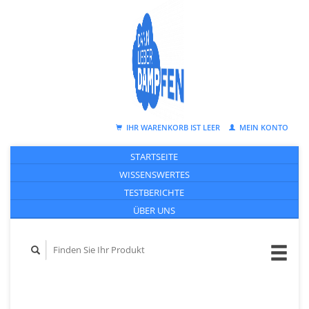
IHR WARENKORB IST LEER
MEIN KONTO
STARTSEITE
WISSENSWERTES
TESTBERICHTE
ÜBER UNS