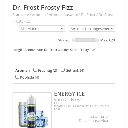
Dr. Frost Frosty Fizz
Startseite
/
Aromen
/
Aromen Auswahl
/
Dr. Frost
/
Dr. Frost
Frosty Fizz
Min: €
0
Max: €
20
Longfill-Aromen von Dr. Frost aus der Serie "Frosty Fizz"
Aromen
Fruchtig
Getränk
(2)
(4)
Koolada
(4)
ENERGY ICE
von Dr. Frost
€17,49
*
Inhalt: 14 ml, Grundpreis: €1.249,29 pro
Liter
Inhalt: 14 ml ...
Derzeit ausverkauft