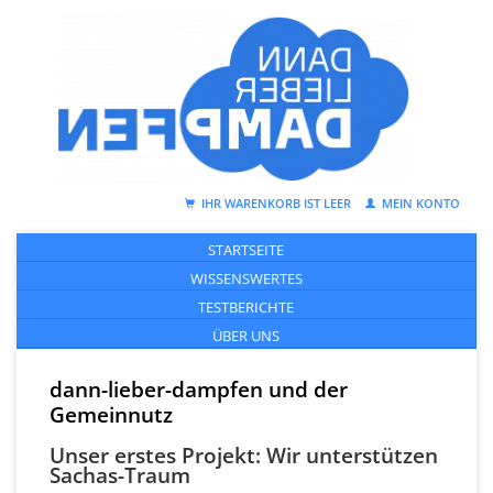
IHR WARENKORB IST LEER
MEIN KONTO
STARTSEITE
WISSENSWERTES
TESTBERICHTE
ÜBER UNS
dann-lieber-dampfen und der
Gemeinnutz
Unser erstes Projekt: Wir unterstützen
Sachas-Traum