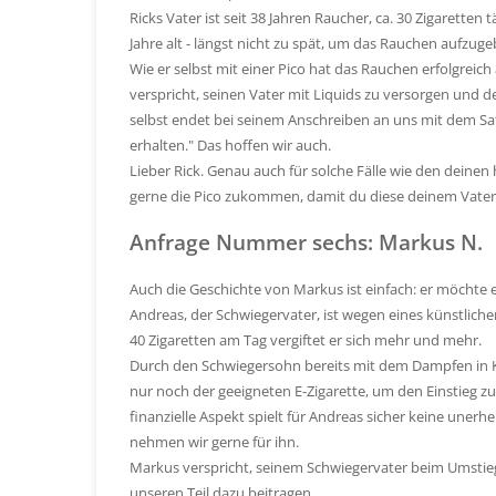
Ricks Vater ist seit 38 Jahren Raucher, ca. 30 Zigaretten
Jahre alt - längst nicht zu spät, um das Rauchen aufzuge
Wie er selbst mit einer Pico hat das Rauchen erfolgreich
verspricht, seinen Vater mit Liquids zu versorgen und d
selbst endet bei seinem Anschreiben an uns mit dem Sat
erhalten." Das hoffen wir auch.
Lieber Rick. Genau auch für solche Fälle wie den deinen 
gerne die Pico zukommen, damit du diese deinem Vate
Anfrage Nummer sechs: Markus N.
Auch die Geschichte von Markus ist einfach: er möchte
Andreas, der Schwiegervater, ist wegen eines künstlich
40 Zigaretten am Tag vergiftet er sich mehr und mehr.
Durch den Schwiegersohn bereits mit dem Dampfen in K
nur noch der geeigneten E-Zigarette, um den Einstieg z
finanzielle Aspekt spielt für Andreas sicher keine unerhe
nehmen wir gerne für ihn.
Markus verspricht, seinem Schwiegervater beim Umstieg 
unseren Teil dazu beitragen.