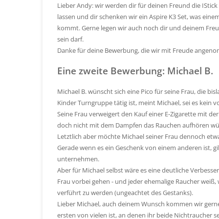
Lieber Andy: wir werden dir für deinen Freund die I
lassen und dir schenken wir ein Aspire K3 Set, was ein
kommt. Gerne legen wir auch noch dir und deinem Freun
sein darf.
Danke für deine Bewerbung, die wir mit Freude ange
Eine zweite Bewerbung: Michael B.
Michael B. wünscht sich eine Pico für seine Frau, die bis
Kinder Turngruppe tätig ist, meint Michael, sei es kein v
Seine Frau verweigert den Kauf einer E-Zigarette mit d
doch nicht mit dem Dampfen das Rauchen aufhören wü
Letztlich aber möchte Michael seiner Frau dennoch etw
Gerade wenn es ein Geschenk von einem anderen ist, g
unternehmen.
Aber für Michael selbst wäre es eine deutliche Verbesse
Frau vorbei gehen - und jeder ehemalige Raucher weiß,
verführt zu werden (ungeachtet des Gestanks).
Lieber Michael, auch deinem Wunsch kommen wir gerne
ersten von vielen ist, an denen ihr beide Nichtraucher se