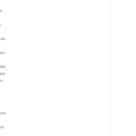
hr
s
sie
ass
die
et.
n.
tion
bst