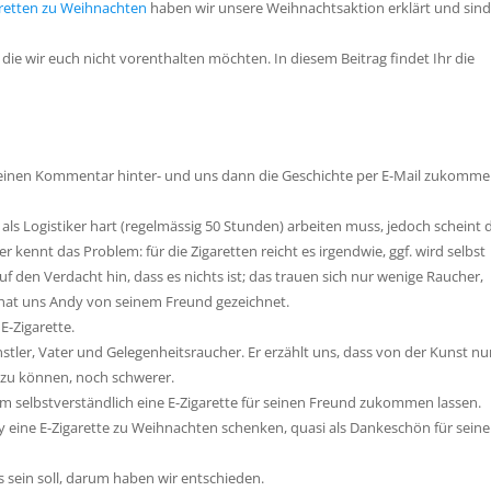
aretten zu Weihnachten
haben wir unsere Weihnachtsaktion erklärt und sind
die wir euch nicht vorenthalten möchten. In diesem Beitrag findet Ihr die
inen Kommentar hinter- und uns dann die Geschichte per E-Mail zukomm
ls Logistiker hart (regelmässig 50 Stunden) arbeiten muss, jedoch scheint 
kennt das Problem: für die Zigaretten reicht es irgendwie, ggf. wird selbst
uf den Verdacht hin, dass es nichts ist; das trauen sich nur wenige Raucher,
 hat uns Andy von seinem Freund gezeichnet.
E-Zigarette.
nstler, Vater und Gelegenheitsraucher. Er erzählt uns, dass von der Kunst nu
n zu können, noch schwerer.
hm selbstverständlich eine E-Zigarette für seinen Freund zukommen lassen.
dy eine E-Zigarette zu Weihnachten schenken, quasi als Dankeschön für sein
 sein soll, darum haben wir entschieden.