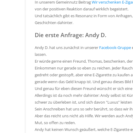
In unserem Gemeinnutz Beitrag
Wir verschenken E-Zig
von der positiven Reaktion darauf wirklich begeistert.
Und tatsächlich gibt es Resonanz in Form von Anfragen, 
Geschichten dahinter.
Die erste Anfrage: Andy D.
Andy D. hat uns zunächst in unserer
Facebook-Gruppe
e
lassen.
Er würde gerne einen Freund, Thomas, beschenken, der a
Einkommen nur gerade so eben zu reichen. Jeder Raucher 
gedreht oder gestopft, aber eine E-Zigarette zu kaufen a
gerade wenn das Geld knapp ist. Und genau dieses Bild
Und genau für eben diesen Freund wünscht er sich eine 
Allerdings ist da noch mehr dahinter: Andy selbst ist Kü
schwer zu überleben ist, und sich davon "Luxus" leiste
Sein Anschreiben hat uns so sehr berührt, so dass wir i
Aber das reicht uns nicht als Hilfe. Wir werden auch An
Mut, so offen zu reden.
Andy hat keinen Wunsch geäußert, welche E-Zigarette es