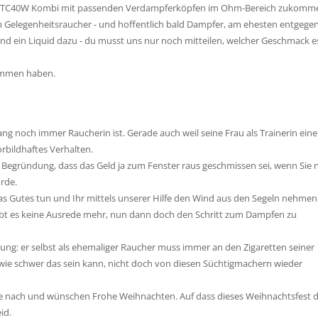
Stick TC40W Kombi mit passenden Verdampferköpfen im Ohm-Bereich zukomm
em Gelegenheitsraucher - und hoffentlich bald Dampfer, am ehesten entgege
d ein Liquid dazu - du musst uns nur noch mitteilen, welcher Geschmack e
nommen haben.
lang noch immer Raucherin ist. Gerade auch weil seine Frau als Trainerin eine
orbildhaftes Verhalten.
er Begründung, dass das Geld ja zum Fenster raus geschmissen sei, wenn Sie 
rde.
as Gutes tun und Ihr mittels unserer Hilfe den Wind aus den Segeln nehmen
ibt es keine Ausrede mehr, nun dann doch den Schritt zum Dampfen zu
rung: er selbst als ehemaliger Raucher muss immer an den Zigaretten seiner
 wie schwer das sein kann, nicht doch von diesen Süchtigmachern wieder
 nach und wünschen Frohe Weihnachten. Auf dass dieses Weihnachtsfest 
id.