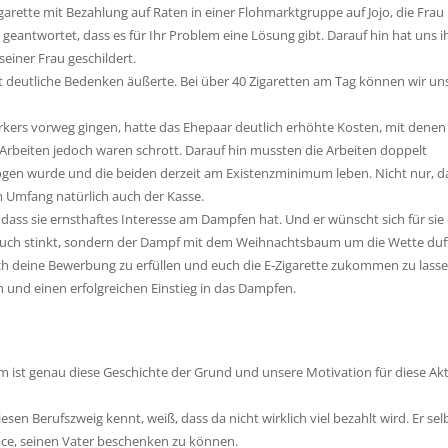
igarette mit Bezahlung auf Raten in einer Flohmarktgruppe auf Jojo, die Frau
antwortet, dass es für Ihr Problem eine Lösung gibt. Darauf hin hat uns i
einer Frau geschildert.
Arzt deutliche Bedenken äußerte. Bei über 40 Zigaretten am Tag können wir un
ers vorweg gingen, hatte das Ehepaar deutlich erhöhte Kosten, mit denen 
 Arbeiten jedoch waren schrott. Darauf hin mussten die Arbeiten doppelt
zogen wurde und die beiden derzeit am Existenzminimum leben. Nicht nur, d
 Umfang natürlich auch der Kasse.
 dass sie ernsthaftes Interesse am Dampfen hat. Und er wünscht sich für sie 
auch stinkt, sondern der Dampf mit dem Weihnachtsbaum um die Wette duft
auch deine Bewerbung zu erfüllen und euch die E-Zigarette zukommen zu lasse
und einen erfolgreichen Einstieg in das Dampfen.
zdem ist genau diese Geschichte der Grund und unsere Motivation für diese Ak
esen Berufszweig kennt, weiß, dass da nicht wirklich viel bezahlt wird. Er sel
ance, seinen Vater beschenken zu können.