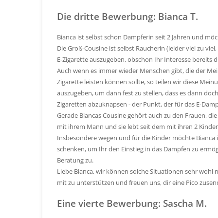
Die dritte Bewerbung: Bianca T.
Bianca ist selbst schon Dampferin seit 2 Jahren und mö
Die Groß-Cousine ist selbst Raucherin (leider viel zu vie
E-Zigarette auszugeben, obschon Ihr Interesse bereits
Auch wenn es immer wieder Menschen gibt, die der Meinun
Zigarette leisten können sollte, so teilen wir diese Mein
auszugeben, um dann fest zu stellen, dass es dann doch n
Zigaretten abzuknapsen - der Punkt, der für das E-Dampfe
Gerade Biancas Cousine gehört auch zu den Frauen, die 
mit ihrem Mann und sie lebt seit dem mit ihren 2 Kinde
Insbesondere wegen und für die Kinder möchte Bianca i
schenken, um Ihr den Einstieg in das Dampfen zu ermögl
Beratung zu.
Liebe Bianca, wir können solche Situationen sehr wohl n
mit zu unterstützen und freuen uns, dir eine Pico zuse
Eine vierte Bewerbung: Sascha M.