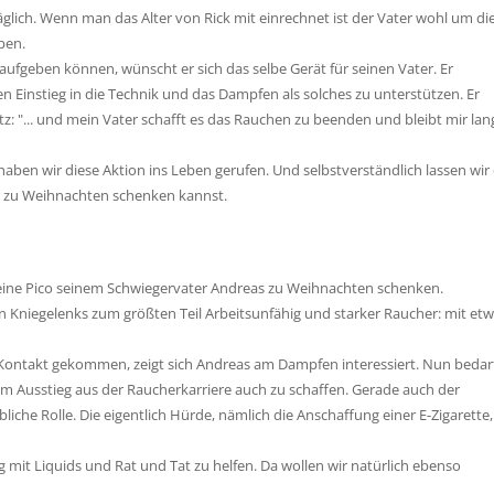
 täglich. Wenn man das Alter von Rick mit einrechnet ist der Vater wohl um di
ben.
 aufgeben können, wünscht er sich das selbe Gerät für seinen Vater. Er
en Einstieg in die Technik und das Dampfen als solches zu unterstützen. Er
z: "... und mein Vater schafft es das Rauchen zu beenden und bleibt mir lan
haben wir diese Aktion ins Leben gerufen. Und selbstverständlich lassen wir 
r zu Weihnachten schenken kannst.
 eine Pico seinem Schwiegervater Andreas zu Weihnachten schenken.
en Kniegelenks zum größten Teil Arbeitsunfähig und starker Raucher: mit et
ontakt gekommen, zeigt sich Andreas am Dampfen interessiert. Nun bedarf
um Ausstieg aus der Raucherkarriere auch zu schaffen. Gerade auch der
bliche Rolle. Die eigentlich Hürde, nämlich die Anschaffung einer E-Zigarette,
mit Liquids und Rat und Tat zu helfen. Da wollen wir natürlich ebenso