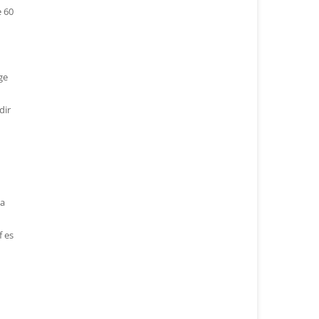
e 60
ge
dir
wa
 es