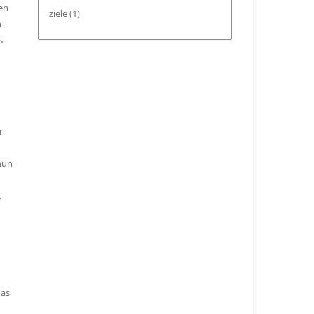
en
ziele
(1)
n
s
r
nun
.
das