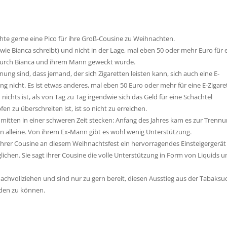
chte gerne eine Pico für ihre Groß-Cousine zu Weihnachten.
l, wie Bianca schreibt) und nicht in der Lage, mal eben 50 oder mehr Euro für 
 durch Bianca und ihrem Mann geweckt wurde.
g sind, dass jemand, der sich Zigaretten leisten kann, sich auch eine E-
ung nicht. Es ist etwas anderes, mal eben 50 Euro oder mehr für eine E-Zigare
ichts ist, als von Tag zu Tag irgendwie sich das Geld für eine Schachtel
n zu überschreiten ist, ist so nicht zu erreichen.
mitten in einer schweren Zeit stecken: Anfang des Jahres kam es zur Trenn
rn alleine. Von ihrem Ex-Mann gibt es wohl wenig Unterstützung.
hrer Cousine an diesem Weihnachtsfest ein hervorragendes Einsteigergerät
ichen. Sie sagt ihrer Cousine die volle Unterstützung in Form von Liquids u
achvollziehen und sind nur zu gern bereit, diesen Ausstieg aus der Tabaksu
nden zu können.