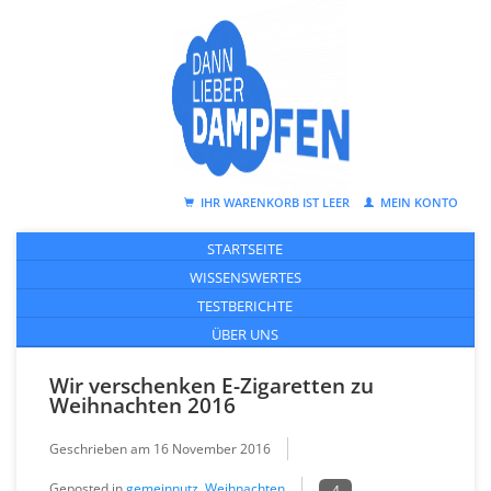
IHR WARENKORB IST LEER
MEIN KONTO
STARTSEITE
WISSENSWERTES
TESTBERICHTE
ÜBER UNS
Wir verschenken E-Zigaretten zu
Weihnachten 2016
Geschrieben am
16 November 2016
Geposted in
gemeinnutz
,
Weihnachten
4