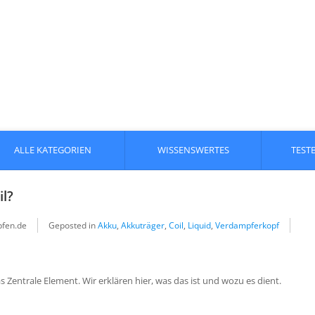
ALLE KATEGORIEN
WISSENSWERTES
TEST
il?
fen.de
Geposted in
Akku
,
Akkuträger
,
Coil
,
Liquid
,
Verdampferkopf
s Zentrale Element. Wir erklären hier, was das ist und wozu es dient.