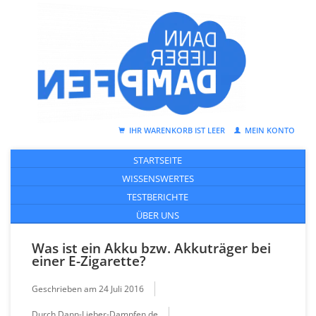
IHR WARENKORB IST LEER
MEIN KONTO
STARTSEITE
WISSENSWERTES
TESTBERICHTE
ÜBER UNS
Was ist ein Akku bzw. Akkuträger bei
einer E-Zigarette?
Geschrieben am
24 Juli 2016
Durch Dann-Lieber-Dampfen.de