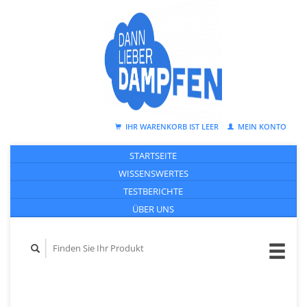
IHR WARENKORB IST LEER
MEIN KONTO
STARTSEITE
WISSENSWERTES
TESTBERICHTE
ÜBER UNS