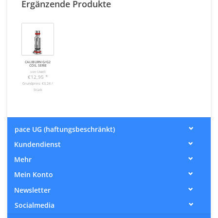
Ergänzende Produkte
CALIBURN G/G2
COIL SERIE
von Uwell
€12,95
*
Grundpreis: €3,24 /
Stück
pace UG (haftungsbeschränkt)
Kundendienst
Mehr
Mein Konto
Newsletter
Socialmedia