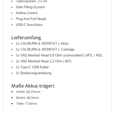
Tankvolumen: 2,5 ml
Side Filling-System
Airflow Control
Plug And Pull Heads
USB-C Anschluss
Lieferumfang
1x CALIBURN & IRONFIST L Akku
1x CALIBURN & IRONFIST L Cartridge
1x UN2 Meshed Head 0,8 Ohm (vorinstalliert) | MTL / RDL
1x UN2 Meshed Head 1,2 Ohm | MTL
1x Type-C USB-Kabel
1x Bedienungsanleitung
Maße Akku(-träger)
Höhe: 69,75mm
Breite: 46,5mm
Tiefe: 17,6mm