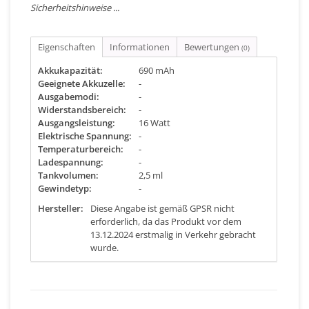
Sicherheitshinweise ...
Eigenschaften
Informationen
Bewertungen
(0)
Akkukapazität:
690 mAh
Geeignete Akkuzelle:
-
Ausgabemodi:
-
Widerstandsbereich:
-
Ausgangsleistung:
16 Watt
Elektrische Spannung:
-
Temperaturbereich:
-
Ladespannung:
-
Tankvolumen:
2,5 ml
Gewindetyp:
-
Hersteller:
Diese Angabe ist gemäß GPSR nicht
erforderlich, da das Produkt vor dem
13.12.2024 erstmalig in Verkehr gebracht
wurde.