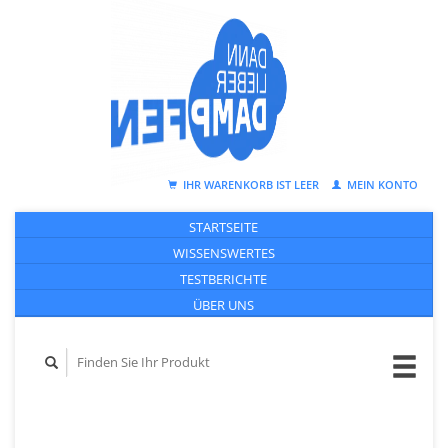
IHR WARENKORB IST LEER
MEIN KONTO
STARTSEITE
WISSENSWERTES
TESTBERICHTE
ÜBER UNS