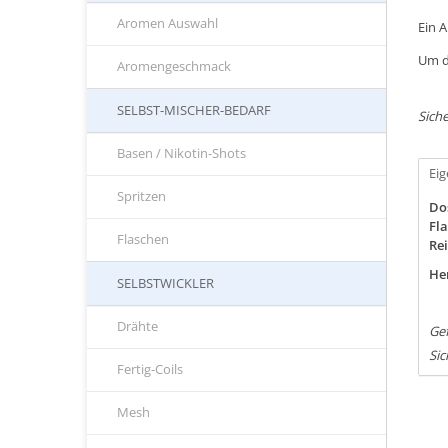
Aromen Auswahl
Ein 
Um d
Aromengeschmack
SELBST-MISCHER-BEDARF
Siche
Basen / Nikotin-Shots
Ei
Spritzen
Do
Fla
Flaschen
Rei
Her
SELBSTWICKLER
Drähte
Gef
Sic
Fertig-Coils
Mesh