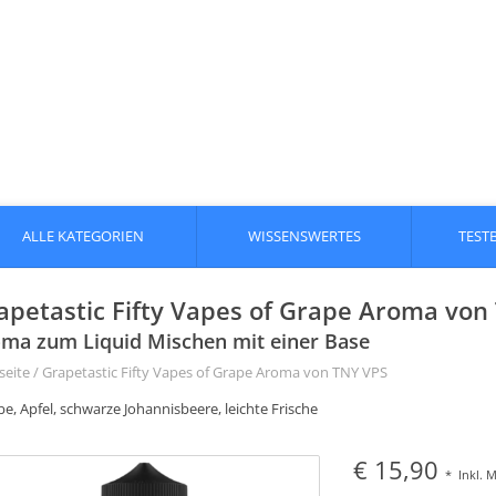
ALLE KATEGORIEN
WISSENSWERTES
TEST
apetastic Fifty Vapes of Grape Aroma von
ma zum Liquid Mischen mit einer Base
seite
/
Grapetastic Fifty Vapes of Grape Aroma von TNY VPS
e, Apfel, schwarze Johannisbeere, leichte Frische
€ 15,90
*
Inkl. 