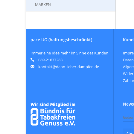
MARKEN
pace UG (haftungsbeschränkt)
Kund
Immer eine Idee mehr im Sinne des Kunden
Impr
089-21637283
Daten
kontakt@dann-lieber-dampfen.de
Allge
Wider
Zahlu
Newsl
Abo