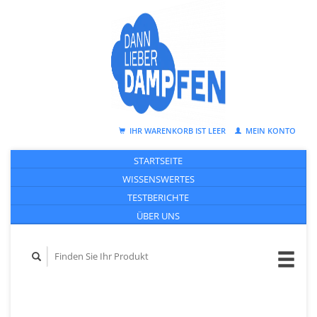
IHR WARENKORB IST LEER
MEIN KONTO
STARTSEITE
WISSENSWERTES
TESTBERICHTE
ÜBER UNS