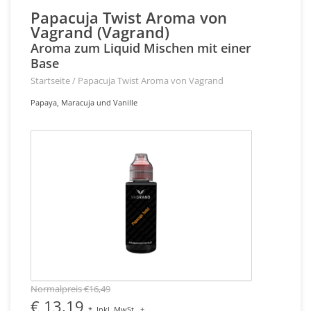
Papacuja Twist Aroma von
Vagrand (Vagrand)
Aroma zum Liquid Mischen mit einer
Base
Startseite
/
Papacuja Twist Aroma von Vagrand
Papaya, Maracuja und Vanille
Normalpreis €16,49
€ 13,19
*
Inkl. MwSt.
+