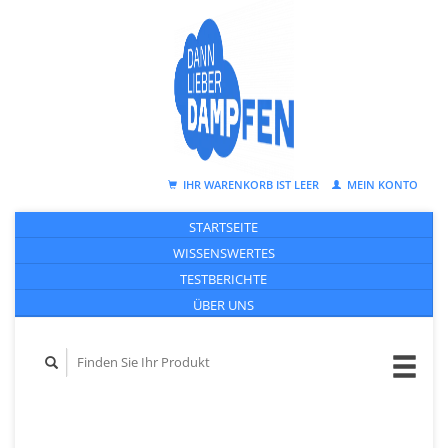
IHR WARENKORB IST LEER
MEIN KONTO
STARTSEITE
WISSENSWERTES
TESTBERICHTE
ÜBER UNS